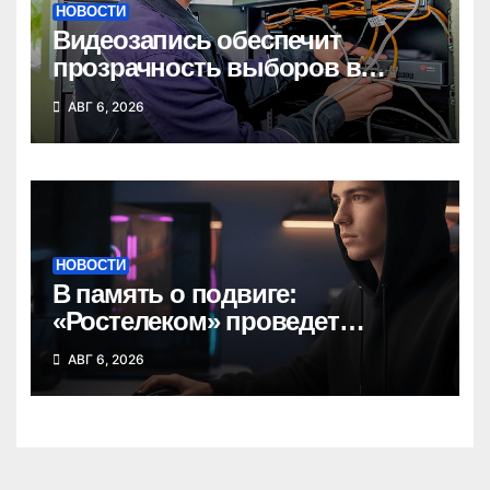
НОВОСТИ
Видеозапись обеспечит
прозрачность выборов в
Госдуму в Новосибирской
АВГ 6, 2026
области
НОВОСТИ
В память о подвиге:
«Ростелеком» проведет
кибертурнир «Битва за
АВГ 6, 2026
Москву»