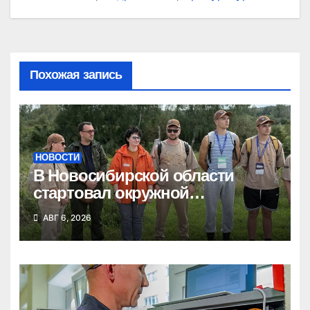
Похожая запись
НОВОСТИ
В Новосибирской области
стартовал окружной
туристский слет молодежи
АВГ 6, 2026