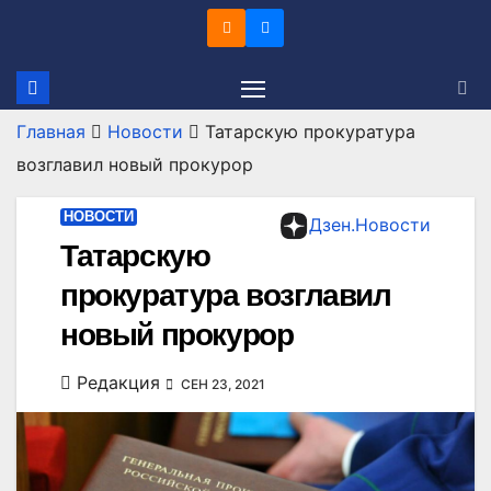
Перейти
к
содержимому
Главная
Новости
Татарскую прокуратура
возглавил новый прокурор
НОВОСТИ
Дзен.Новости
Татарскую
прокуратура возглавил
новый прокурор
Редакция
СЕН 23, 2021