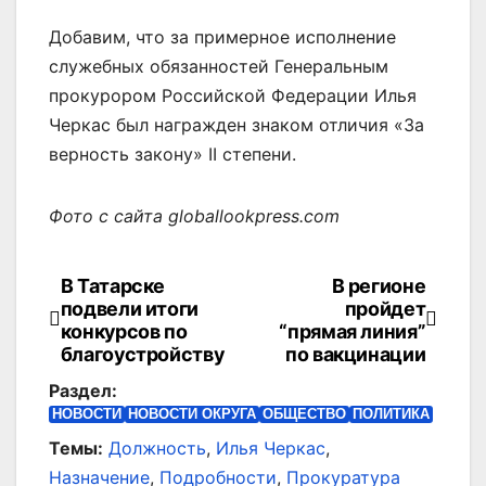
Добавим, что за примерное исполнение
служебных обязанностей Генеральным
прокурором Российской Федерации Илья
Черкас был награжден знаком отличия «За
верность закону» II степени.
Фото с сайта globallookpress.com
В Татарске
В регионе
Навигация
подвели итоги
пройдет
по
конкурсов по
“прямая линия”
благоустройству
по вакцинации
записям
Раздел:
НОВОСТИ
НОВОСТИ ОКРУГА
ОБЩЕСТВО
ПОЛИТИКА
Темы:
Должность
,
Илья Черкас
,
Назначение
,
Подробности
,
Прокуратура