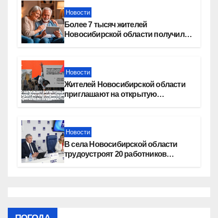
Новости
Более 7 тысяч жителей
Новосибирской области получили
увеличение пенсии после 80 лет
Новости
Жителей Новосибирской области
приглашают на открытую
квалификацию премии «КАРДО»
Новости
В села Новосибирской области
трудоустроят 20 работников
культуры
ПОГОДА