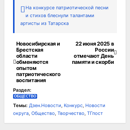
На конкурсе патриотической песни
и стихов блеснули талантами
артисты из Татарска
Новосибирская и
22 июня 2025 в
Навигация
Брестская
России
по
области
отмечают День
обменяются
памяти и скорби
записям
опытом
патриотического
воспитания
Раздел:
ОБЩЕСТВО
Темы:
Дзен.Новости
,
Конкурс
,
Новости
округа
,
Общество
,
Творчество
,
ТГпост