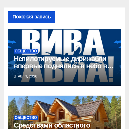
Похожая запись
ОБЩЕСТВО
Непилотируемые дирижабли
впервые поднялись в небо в
Новосибирской области
АВГ 1, 2026
ОБЩЕСТВО
Средствами областного