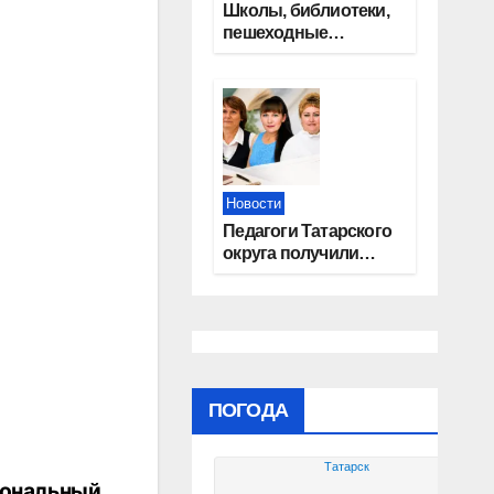
Школы, библиотеки,
пешеходные
тротуары:
представители
«Единой России»
контролируют
работы на
социальных
объектах
Новости
Педагоги Татарского
округа получили
областные награды
ПОГОДА
Татарск
иональный