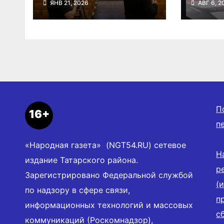
ЯНВ 21, 2026
АВГ 6, 2
о народных
выста
инструментах
посв
Велик
П
16+
п
«Народная газета» (NGT54.RU) сетевое
Н
издание Татарского района.
р
Зарегистрировано Федеральной службой
(
по надзору в сфере связи,
п
информационных технологий и массовых
с
коммуникаций (Роскомнадзор),