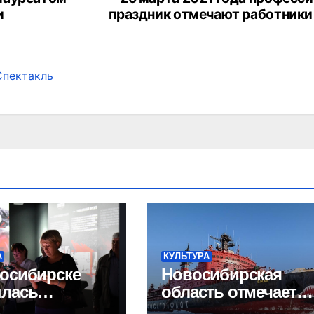
и
праздник отмечают работники
Спектакль
А
КУЛЬТУРА
осибирске
Новосибирская
ылась
область отмечает
тимедийная
500-летие начала