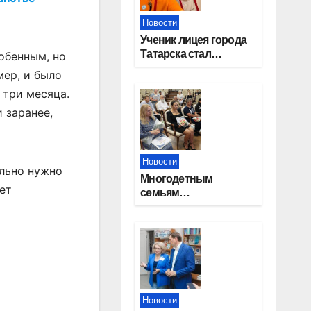
Новости
Ученик лицея города
Татарска стал
обенным, но
призером конкурса
мер, и было
«Большая перемена»
 три месяца.
 заранее,
Новости
ельно нужно
Многодетным
ет
семьям
Новосибирской
области вручены
сертификаты на
приобретение
автомобилей
Новости