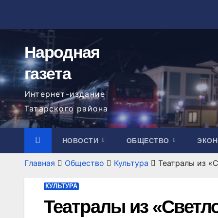
Перейти
к
содержимому
Народная
газета
Интернет-издание
Татарского района
НОВОСТИ
ОБЩЕСТВО
ЭКО
Главная
Общество
Культура
Театралы из «
КУЛЬТУРА
Театралы из «Светл