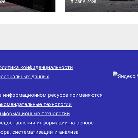
025
АВГ 5, 2025
вка,
освоения
ященная
Северного
ой Победе
морского пути
олитика конфиденциальности
ерсональных данных
а информационном ресурсе применяются
екомендательные технологии
информационные технологии
редоставления информации на основе
бора, систематизации и анализа