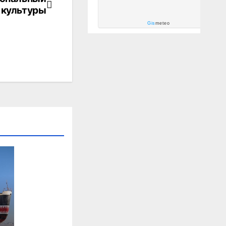
 культуры
Gis
meteo