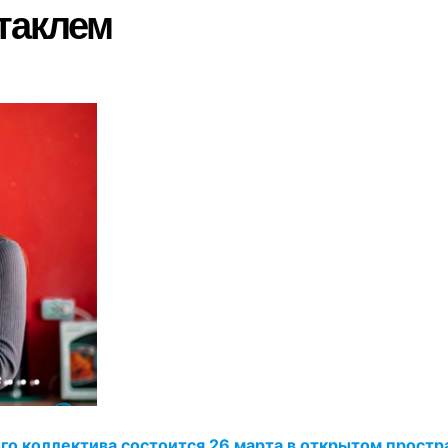
таклем
о коллектива состоится 26 марта в открытом простр