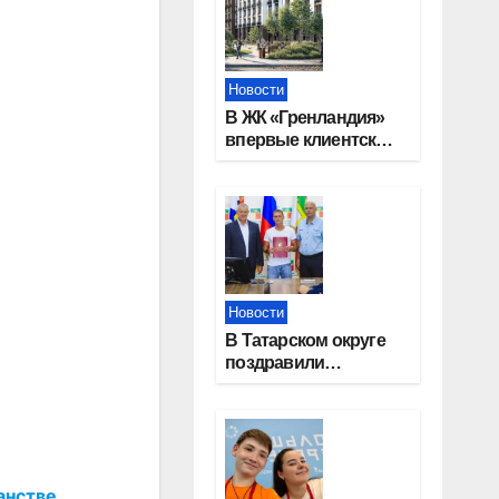
Новости
В ЖК «Гренландия»
впервые клиентские
дни от крупного
девелопера —
группы компаний
«СОЮЗ»
Новости
В Татарском округе
поздравили
работников
строительной
отрасли
анстве