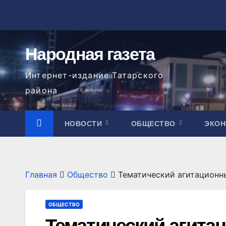
Перейти
к
содержимому
Народная газета
Интернет-издание Татарского
района
НОВОСТИ
ОБЩЕСТВО
ЭКО
Главная
Общество
Тематический агитационн
ОБЩЕСТВО