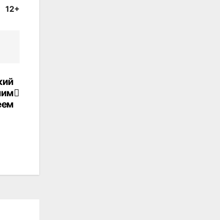
12+
кий
ним
еем