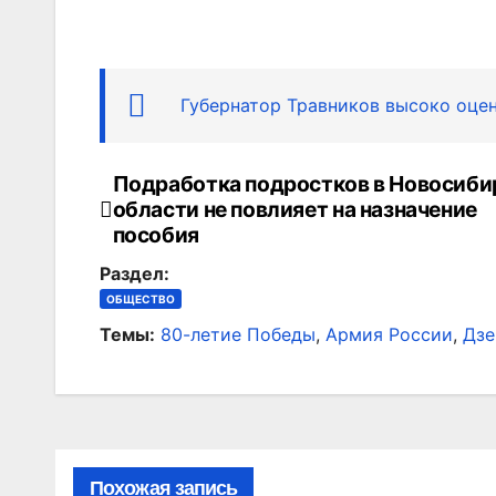
Губернатор Травников высоко оце
Подработка подростков в Новосиби
Навигация
области не повлияет на назначение
по
пособия
Раздел:
записям
ОБЩЕСТВО
Темы:
80-летие Победы
,
Армия России
,
Дзе
Похожая запись