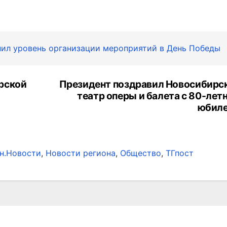
нил уровень организации мероприятий в День Победы
рской
Президент поздравил Новосибирс
театр оперы и балета с 80-лет
юбил
н.Новости
,
Новости региона
,
Общество
,
ТГпост