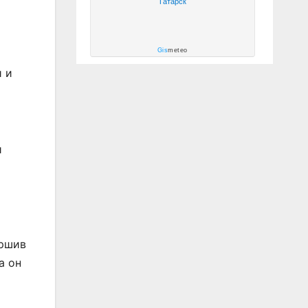
Татарск
Gis
meteo
 и
и
ершив
а он