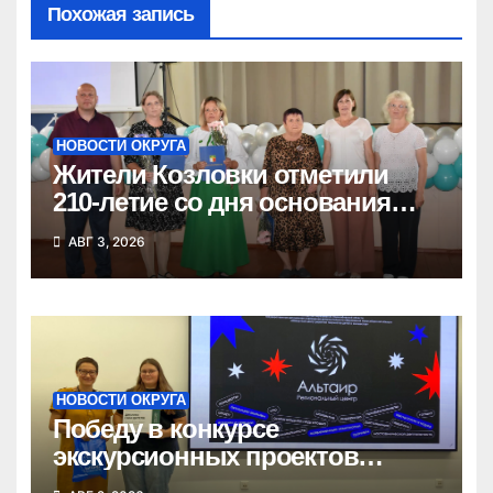
Похожая запись
НОВОСТИ ОКРУГА
Жители Козловки отметили
210-летие со дня основания
села
АВГ 3, 2026
НОВОСТИ ОКРУГА
Победу в конкурсе
экскурсионных проектов
одержала школьница из