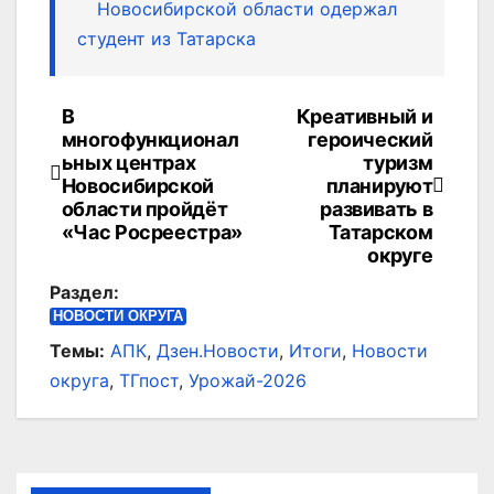
Новосибирской области одержал
студент из Татарска
В
Креативный и
Навигация
многофункционал
героический
по
ьных центрах
туризм
Новосибирской
планируют
записям
области пройдёт
развивать в
«Час Росреестра»
Татарском
округе
Раздел:
НОВОСТИ ОКРУГА
Темы:
АПК
,
Дзен.Новости
,
Итоги
,
Новости
округа
,
ТГпост
,
Урожай-2026