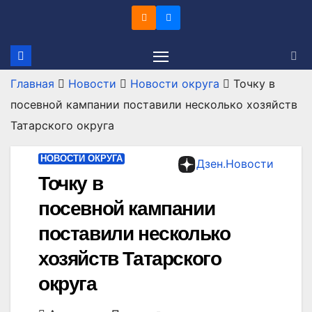
Перейти
к
содержимому
Главная
Новости
Новости округа
Точку в
посевной кампании поставили несколько хозяйств
Татарского округа
НОВОСТИ ОКРУГА
Дзен.Новости
Точку в
посевной кампании
поставили несколько
хозяйств Татарского
округа