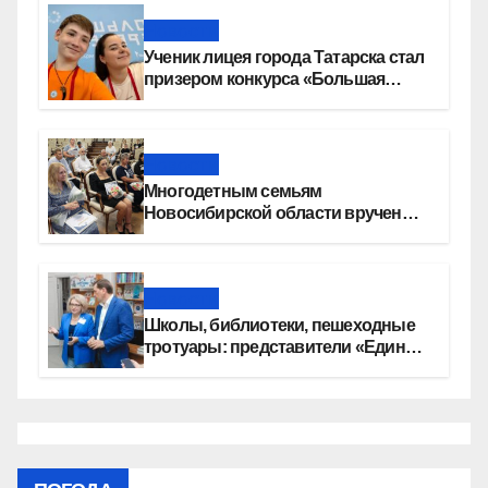
Новости
Ученик лицея города Татарска стал
призером конкурса «Большая
перемена»
Новости
Многодетным семьям
Новосибирской области вручены
сертификаты на приобретение
автомобилей
Новости
Школы, библиотеки, пешеходные
тротуары: представители «Единой
России» контролируют работы на
социальных объектах