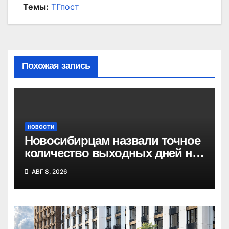
Темы:
ТГпост
Похожая запись
НОВОСТИ
Новосибирцам назвали точное
количество выходных дней на
праздники в 2027 году
АВГ 8, 2026