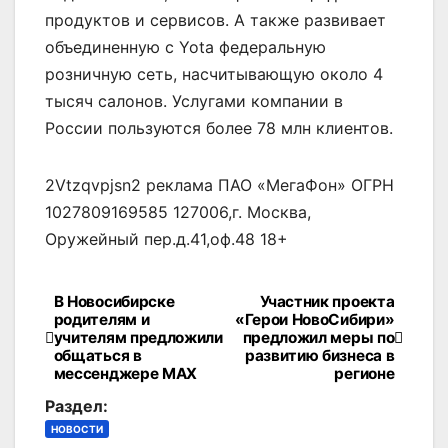
продуктов и сервисов. А также развивает
объединенную с Yota федеральную
розничную сеть, насчитывающую около 4
тысяч салонов. Услугами компании в
России пользуются более 78 млн клиентов.
2Vtzqvpjsn2 реклама ПАО «МегаФон» ОГРН
1027809169585 127006,г. Москва,
Оружейный пер.д.41,оф.48 18+
В Новосибирске
Участник проекта
Навигация
родителям и
«Герои НовоСибири»
учителям предложили
предложил меры по
по
общаться в
развитию бизнеса в
мессенджере MAX
регионе
записям
Раздел:
НОВОСТИ