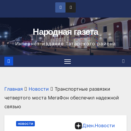
Перейти
к
содержимому
Народная газета
Интернет-издание Татарского района
Главная
Новости
Транспортные развязки
четвертого моста МегаФон обеспечил надежной
связью
НОВОСТИ
Дзен.Новости