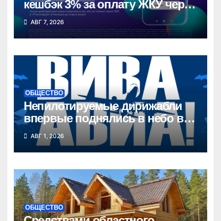
кешбэк 3% за оплату ЖКУ через
СБП в «Платосфере»
АВГ 7, 2026
ОБЩЕСТВО
Непилотируемые дирижабли
впервые поднялись в небо в
Новосибирской области
АВГ 1, 2026
ОБЩЕСТВО
Средствами областного