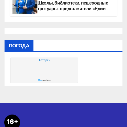
Школы, библиотеки, пешеходные
тротуары: представители «Единой
России» контролируют работы на
социальных объектах
ПОГОДА
Татарск
Gis
meteo
16+