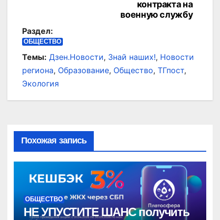
контракта на
военную службу
Раздел:
ОБЩЕСТВО
Темы:
Дзен.Новости
,
Знай наших!
,
Новости
региона
,
Образование
,
Общество
,
ТГпост
,
Экология
Похожая запись
ОБЩЕСТВО
НЕ УПУСТИТЕ ШАНС получить