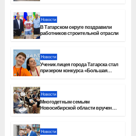
девелопера — группы компаний
«СОЮЗ»
Новости
В Татарском округе поздравили
работников строительной отрасли
Новости
Ученик лицея города Татарска стал
призером конкурса «Большая
перемена»
Новости
Многодетным семьям
Новосибирской области вручены
сертификаты на приобретение
автомобилей
Новости