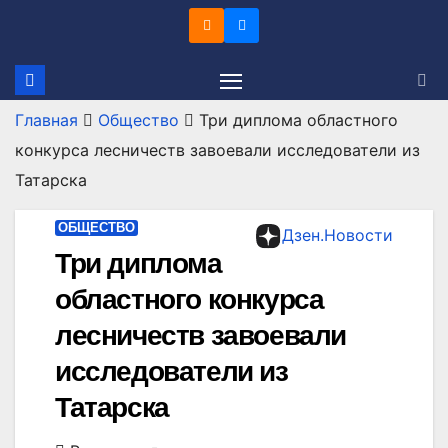
Перейти
к
содержимому
Главная
Общество
Три диплома областного
конкурса лесничеств завоевали исследователи из
Татарска
ОБЩЕСТВО
Дзен.Новости
Три диплома
областного конкурса
лесничеств завоевали
исследователи из
Татарска