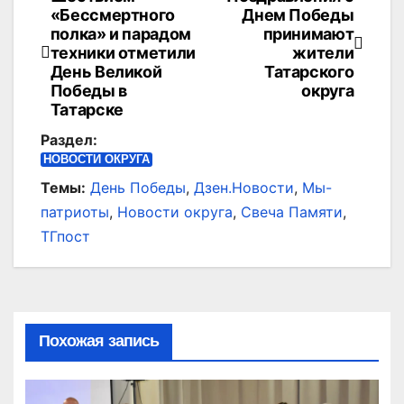
Навигация
«Бессмертного
Днем Победы
по
полка» и парадом
принимают
техники отметили
жители
записям
День Великой
Татарского
Победы в
округа
Татарске
Раздел:
НОВОСТИ ОКРУГА
Темы:
День Победы
,
Дзен.Новости
,
Мы-
патриоты
,
Новости округа
,
Свеча Памяти
,
ТГпост
Похожая запись