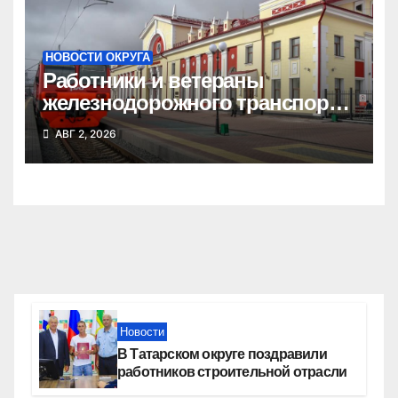
НОВОСТИ ОКРУГА
Работники и ветераны
железнодорожного транспорта
Татарского округа принимают
АВГ 2, 2026
поздравления
Новости
В Татарском округе поздравили
работников строительной отрасли