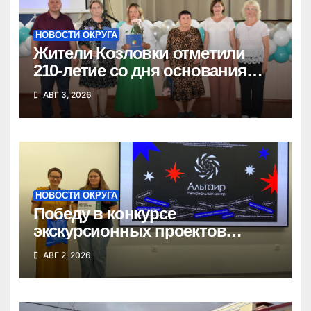
НОВОСТИ ОКРУГА
Жители Козловки отметили
210-летие со дня основания
села
АВГ 3, 2026
НОВОСТИ ОКРУГА
Победу в конкурсе
экскурсионных проектов
одержала школьница из
АВГ 2, 2026
Татарска