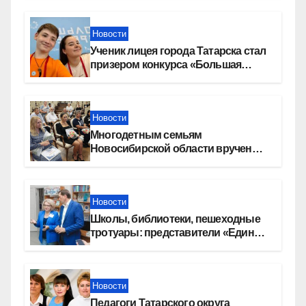
Новости
Ученик лицея города Татарска стал
призером конкурса «Большая
перемена»
Новости
Многодетным семьям
Новосибирской области вручены
сертификаты на приобретение
автомобилей
Новости
Школы, библиотеки, пешеходные
тротуары: представители «Единой
России» контролируют работы на
социальных объектах
Новости
Педагоги Татарского округа