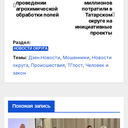
проведении
миллионов
по
агрохимической
потратили в
обработки полей
Татарском
записям
округе на
инициативные
проекты
Раздел:
НОВОСТИ ОКРУГА
Темы:
Дзен.Новости
,
Мошенники
,
Новости
округа
,
Происшествия
,
ТГпост
,
Человек и
закон
Похожая запись