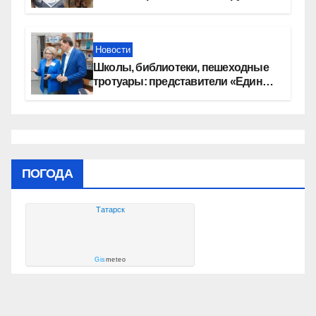
сертификаты на приобретение
автомобилей
Новости
Школы, библиотеки, пешеходные
тротуары: представители «Единой
России» контролируют работы на
социальных объектах
ПОГОДА
Татарск
Gis
meteo