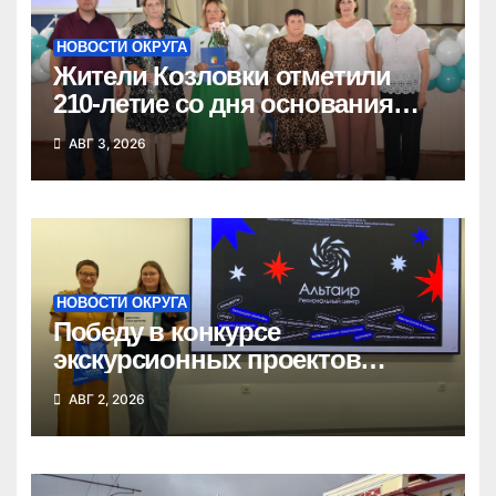
НОВОСТИ ОКРУГА
Жители Козловки отметили
210-летие со дня основания
села
АВГ 3, 2026
НОВОСТИ ОКРУГА
Победу в конкурсе
экскурсионных проектов
одержала школьница из
АВГ 2, 2026
Татарска