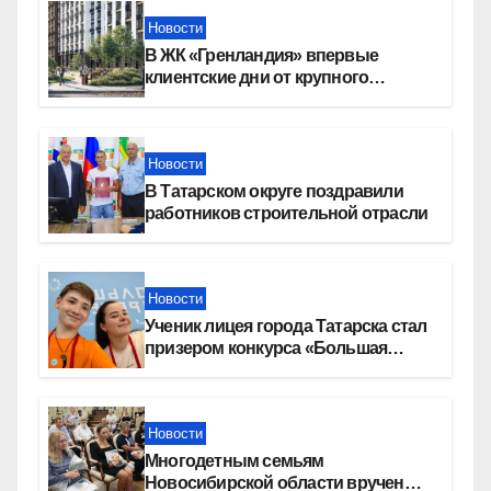
Новости
В ЖК «Гренландия» впервые
клиентские дни от крупного
девелопера — группы компаний
«СОЮЗ»
Новости
В Татарском округе поздравили
работников строительной отрасли
Новости
Ученик лицея города Татарска стал
призером конкурса «Большая
перемена»
Новости
Многодетным семьям
Новосибирской области вручены