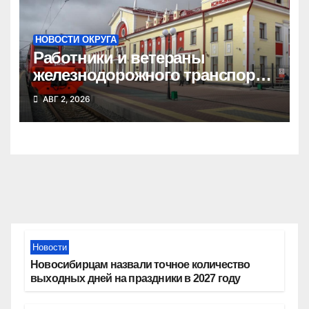
НОВОСТИ ОКРУГА
Работники и ветераны
железнодорожного транспорта
Татарского округа принимают
АВГ 2, 2026
поздравления
Новости
Новосибирцам назвали точное количество
выходных дней на праздники в 2027 году