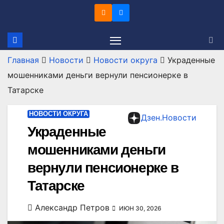
Перейти
к
содержимому
Главная
Новости
Новости округа
Украденные
мошенниками деньги вернули пенсионерке в
Татарске
НОВОСТИ ОКРУГА
Дзен.Новости
Украденные
мошенниками деньги
вернули пенсионерке в
Татарске
Александр Петров
ИЮН 30, 2026