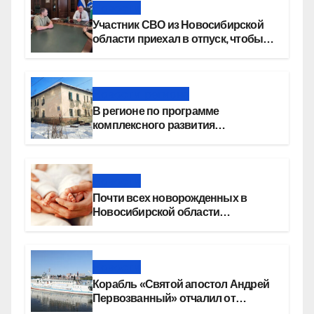
Новости
Участник СВО из Новосибирской
области приехал в отпуск, чтобы
создать семью
Новости региона
В регионе по программе
комплексного развития
территорий построят более 8,4
миллиона квадратных метров
жилья
Новости
Почти всех новорожденных в
Новосибирской области
прикладывают к груди сразу после
рождения
Новости
Корабль «Святой апостол Андрей
Первозванный» отчалил от
набережной Новосибирска