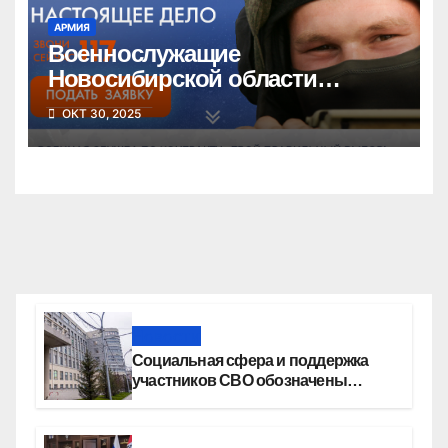
АРМИЯ
Военнослужащие
Новосибирской области
ежедневно получают награды
ОКТ 30, 2025
за успехи в спецоперации
Новости
Социальная сфера и поддержка
участников СВО обозначены
приоритетами бюджетной
политики Новосибирской области