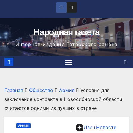
Перейти
к
содержимому
Народная газета
Интернет-издание Татарского района
Главная
Общество
Армия
Условия для
заключения контракта в Новосибирской области
считаются одними из лучших в стране
АРМИЯ
Дзен.Новости