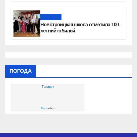
Новости
Новотроицкая школа отметила 100-
летний юбилей
ПОГОДА
Татарск
Gis
meteo