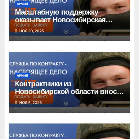
АРМИЯ
Масштабную поддержку
оказывает Новосибирская
область военнослужащим по
НОЯ 20, 2025
контракту
АРМИЯ
Контрактники из
Новосибирской области вносят
вклад в скорейшее выполнение
НОЯ 6, 2025
задач СВО