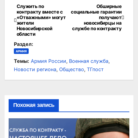
Служить по
Обширные
Навигация
контракту вместе с
социальные гарантии
«Отважными» могут
получают
по
жители
новосибирцы на
Новосибирской
службе по контракту
записям
области
Раздел:
АРМИЯ
Темы:
Армия России
,
Военная служба
,
Новости региона
,
Общество
,
ТГпост
Похожая запись