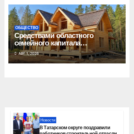
ОБЩЕСТВО
Средствами областного
семейного капитала
воспользовались почти 50
АВГ 1, 2026
тысяч семей
Новости
В Татарском округе поздравили
работников строительной отрасли