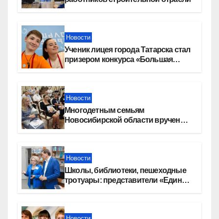
Новости
Ученик лицея города Татарска стал
призером конкурса «Большая
перемена»
Новости
Многодетным семьям
Новосибирской области вручены
сертификаты на приобретение
автомобилей
Новости
Школы, библиотеки, пешеходные
тротуары: представители «Единой
России» контролируют работы на
социальных объектах
Новости