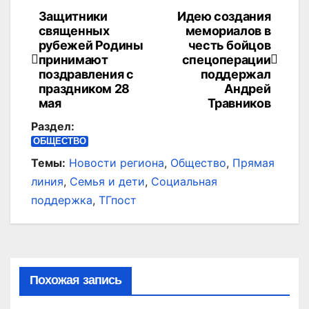
Защитники
Идею создания
Навигация
священных
мемориалов в
по
рубежей Родины
честь бойцов
принимают
спецоперации
записям
поздравления с
поддержал
праздником 28
Андрей
мая
Травников
Раздел:
ОБЩЕСТВО
Темы:
Новости региона
,
Общество
,
Прямая
линия
,
Семья и дети
,
Социальная
поддержка
,
ТГпост
Похожая запись