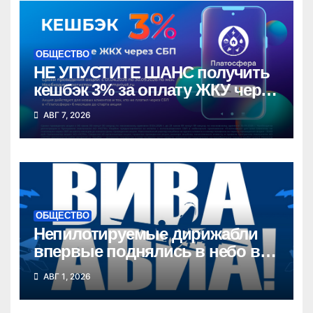
ОБЩЕСТВО
НЕ УПУСТИТЕ ШАНС получить
кешбэк 3% за оплату ЖКУ через
СБП в «Платосфере»
АВГ 7, 2026
ОБЩЕСТВО
Непилотируемые дирижабли
впервые поднялись в небо в
Новосибирской области
АВГ 1, 2026