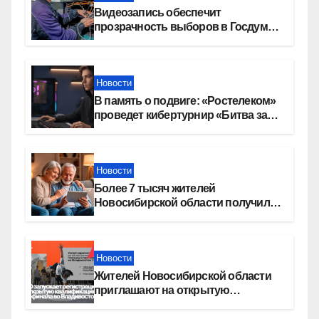
Видеозапись обеспечит
прозрачность выборов в Госдуму
в Новосибирской области
Новости
В память о подвиге: «Ростелеком»
проведет кибертурнир «Битва за
Москву»
Новости
Более 7 тысяч жителей
Новосибирской области получили
увеличение пенсии после 80 лет
Новости
Жителей Новосибирской области
приглашают на открытую
квалификацию премии «КАРДО»