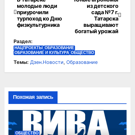
Навигация
молодые люди
из детского
по
приурочили
сада №7 г.
турпоход ко Дню
Татарска
записям
физкультурника
выращивают
богатый урожай
Раздел:
НАЦПРОЕКТЫ
ОБРАЗОВАНИЕ
ОБРАЗОВАНИЕ И КУЛЬТУРА
ОБЩЕСТВО
Темы:
Дзен.Новости
,
Образование
Похожая запись
ОБЩЕСТВО