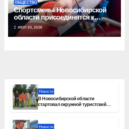
ОБЩЕСТВО
Спортсмены Новосибирской
области присоединятся к
донорской акции
ИЮЛ 30, 2026
Новости
В Новосибирской области
стартовал окружной туристский
слет молодежи
Новости