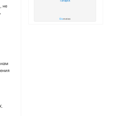
Татарск
, не
ь
Gis
meteo
анам
ления
Х.