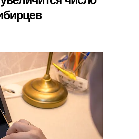
увеличится число
ибирцев