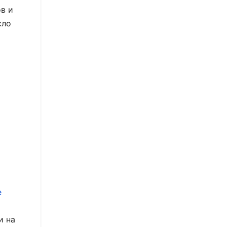
в и
сло
е
и на