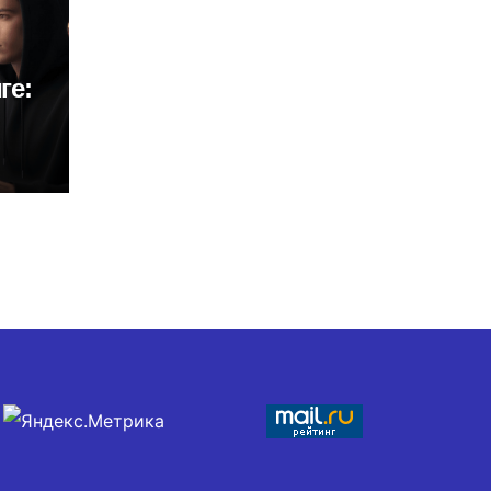
ге:
тва