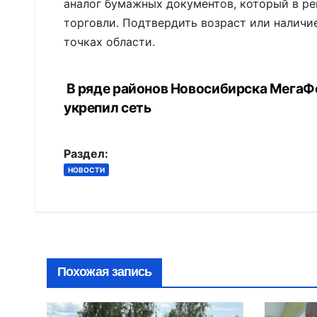
аналог бумажных документов, который в ре
торговли. Подтвердить возраст или наличи
точках области.
В ряде районов Новосибирска МегаФ
Навигация
укрепил сеть
по
записям
Раздел:
НОВОСТИ
Похожая запись