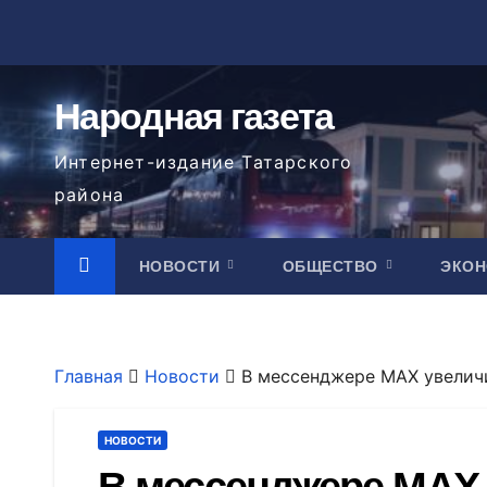
Перейти
к
содержимому
Народная газета
Интернет-издание Татарского
района
НОВОСТИ
ОБЩЕСТВО
ЭКО
Главная
Новости
В мессенджере MAX увелич
НОВОСТИ