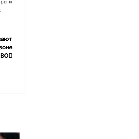
уры и
х
вают
зоне
СВО