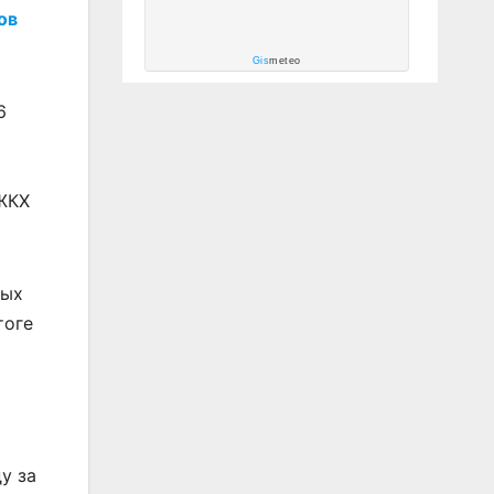
ов
Gis
meteo
6
 ЖКХ
ных
тоге
у за