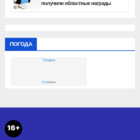
получили областные награды
ПОГОДА
Татарск
Gis
meteo
16+