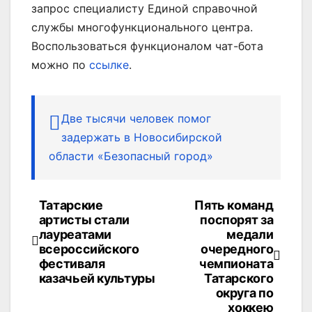
запрос специалисту Единой справочной
службы многофункционального центра.
Воспользоваться функционалом чат-бота
можно по
ссылке
.
Две тысячи человек помог
задержать в Новосибирской
области «Безопасный город»
Татарские
Пять команд
Навигация
артисты стали
поспорят за
по
лауреатами
медали
всероссийского
очередного
записям
фестиваля
чемпионата
казачьей культуры
Татарского
округа по
хоккею