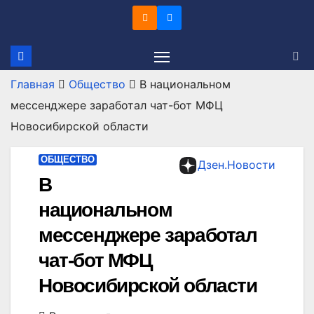
Перейти
к
содержимому
Главная
Общество
В национальном
мессенджере заработал чат-бот МФЦ
Новосибирской области
ОБЩЕСТВО
Дзен.Новости
В
национальном
мессенджере заработал
чат-бот МФЦ
Новосибирской области