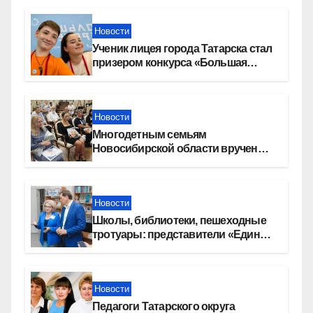
Новости
Ученик лицея города Татарска стал
призером конкурса «Большая
перемена»
Новости
Многодетным семьям
Новосибирской области вручены
сертификаты на приобретение
автомобилей
Новости
Школы, библиотеки, пешеходные
тротуары: представители «Единой
России» контролируют работы на
социальных объектах
Новости
Педагоги Татарского округа