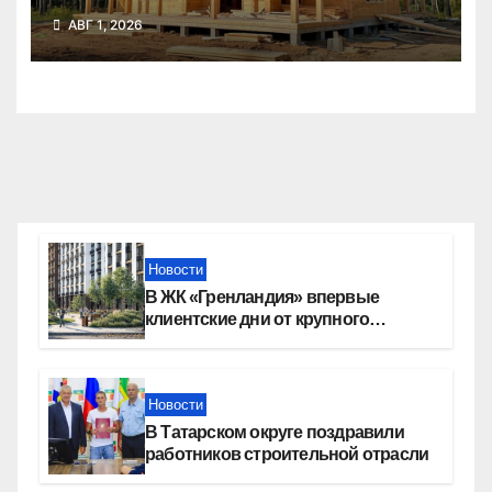
воспользовались почти 50
АВГ 1, 2026
тысяч семей
Новости
В ЖК «Гренландия» впервые
клиентские дни от крупного
девелопера — группы компаний
«СОЮЗ»
Новости
В Татарском округе поздравили
работников строительной отрасли