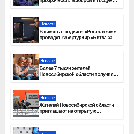
прозрачность выборов в Госдуму
в Новосибирской области
Новости
В память о подвиге: «Ростелеком»
проведет кибертурнир «Битва за
Москву»
Новости
Более 7 тысяч жителей
Новосибирской области получили
увеличение пенсии после 80 лет
Новости
Жителей Новосибирской области
приглашают на открытую
квалификацию премии «КАРДО»