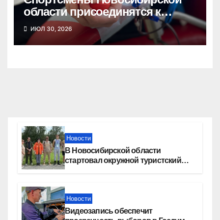
области присоединятся к
донорской акции
ИЮЛ 30, 2026
Новости
В Новосибирской области
стартовал окружной туристский
слет молодежи
Новости
Видеозапись обеспечит