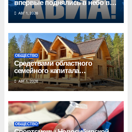
впервые поднялись в небо в
Новосибирской области
АВГ 1, 2026
ОБЩЕСТВО
Средствами областного
семейного капитала
воспользовались почти 50
АВГ 1, 2026
тысяч семей
ОБЩЕСТВО
Спортсмены Новосибирской