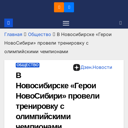
Перейти
к
содержимому
Главная
Общество
В Новосибирске «Герои
НовоСибири» провели тренировку с
олимпийскими чемпионами
ОБЩЕСТВО
Дзен.Новости
В
Новосибирске «Герои
НовоСибири» провели
тренировку с
олимпийскими
чемпионами