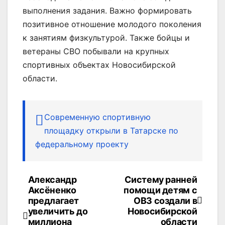
выполнения задания. Важно формировать
позитивное отношение молодого поколения
к занятиям физкультурой. Также бойцы и
ветераны СВО побывали на крупных
спортивных объектах Новосибирской
области.
Современную спортивную
площадку открыли в Татарске по
федеральному проекту
Александр
Систему ранней
Навигация
Аксёненко
помощи детям с
по
предлагает
ОВЗ создали в
увеличить до
Новосибирской
записям
миллиона
области