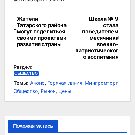
Жители
Школа № 9
Навигация
Татарского района
стала
по
могут поделиться
победителем
своими проектами
месячника
записям
развития страны
военно-
патриотическог
о воспитания
Раздел:
ОБЩЕСТВО
Темы:
Анонс
,
Горячая линия
,
Минпромторг
,
Общество
,
Рынок
,
Цены
Похожая запись