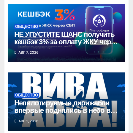
ОБЩЕСТВО
НЕ УПУСТИТЕ ШАНС получить
кешбэк 3% за оплату ЖКУ через
СБП в «Платосфере»
АВГ 7, 2026
ОБЩЕСТВО
Непилотируемые дирижабли
впервые поднялись в небо в
Новосибирской области
АВГ 1, 2026