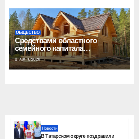
ОБЩЕСТВО
Средствами областного
семейного капитала
воспользовались почти 50
АВГ 1, 2026
тысяч семей
Новости
В Татарском округе поздравили