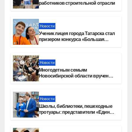
работников строительной отрасли
Новости
Ученик лицея города Татарска стал
призером конкурса «Большая
перемена»
Новости
Многодетным семьям
Новосибирской области вручены
сертификаты на приобретение
автомобилей
Новости
Школы, библиотеки, пешеходные
тротуары: представители «Единой
России» контролируют работы на
социальных объектах