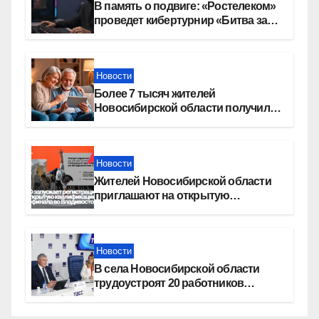
В память о подвиге: «Ростелеком»
проведет кибертурнир «Битва за
Москву»
Новости
Более 7 тысяч жителей
Новосибирской области получили
увеличение пенсии после 80 лет
Новости
Жителей Новосибирской области
приглашают на открытую
квалификацию премии «КАРДО»
Новости
В села Новосибирской области
трудоустроят 20 работников
культуры