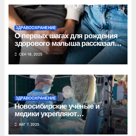
ЗДРАВООХРАНЕНИЕ
О первых шагах для рождения
здорового малыша рассказала
врач Анна Вятчинина
СЕН 18, 2025
ЗДРАВООХРАНЕНИЕ
Новосибирские учёные и
медики укрепляют
сотрудничество с Донецкой
АВГ 7, 2025
Народной Республикой