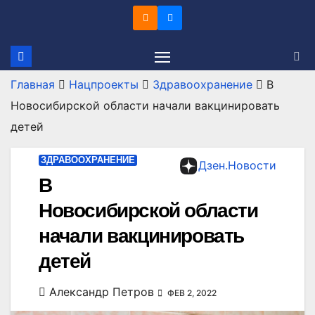
Перейти
к
содержимому
Главная
Нацпроекты
Здравоохранение
В
Новосибирской области начали вакцинировать
детей
ЗДРАВООХРАНЕНИЕ
Дзен.Новости
В
Новосибирской области
начали вакцинировать
детей
Александр Петров
ФЕВ 2, 2022