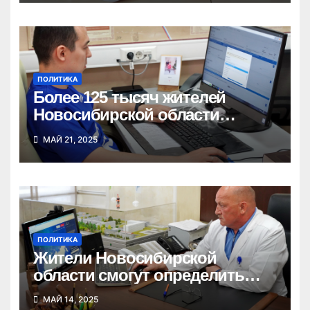
ПОЛИТИКА
Более 125 тысяч жителей
Новосибирской области
сделали выбор в
МАЙ 21, 2025
предварительном голосовании
«Единой России»
ПОЛИТИКА
Жители Новосибирской
области смогут определить
кандидатов от «Единой
МАЙ 14, 2025
России» на выборы в