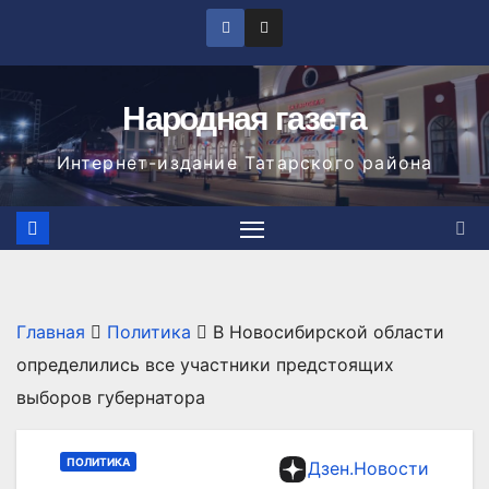
Перейти
к
содержимому
Народная газета
Интернет-издание Татарского района
Главная
Политика
В Новосибирской области
определились все участники предстоящих
выборов губернатора
ПОЛИТИКА
Дзен.Новости