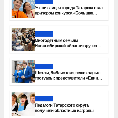
Новости
Ученик лицея города Татарска стал
призером конкурса «Большая
перемена»
Новости
Многодетным семьям
Новосибирской области вручены
сертификаты на приобретение
автомобилей
Новости
Школы, библиотеки, пешеходные
тротуары: представители «Единой
России» контролируют работы на
социальных объектах
Новости
Педагоги Татарского округа
получили областные награды