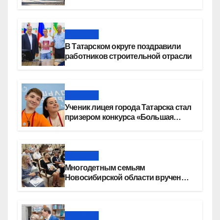
девелопера — группы компаний
«СОЮЗ»
Новости
В Татарском округе поздравили
работников строительной отрасли
Новости
Ученик лицея города Татарска стал
призером конкурса «Большая
перемена»
Новости
Многодетным семьям
Новосибирской области вручены
сертификаты на приобретение
автомобилей
Новости