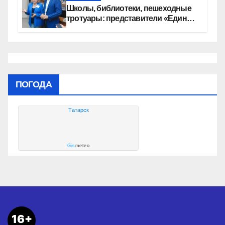
Школы, библиотеки, пешеходные
тротуары: представители «Единой
России» контролируют работы на
социальных объектах
ПОГОДА
Татарск
Gis
meteo
16+