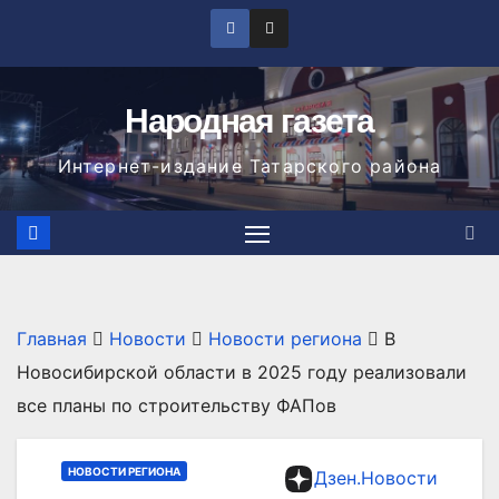
Перейти
к
содержимому
Народная газета
Интернет-издание Татарского района
Главная
Новости
Новости региона
В
Новосибирской области в 2025 году реализовали
все планы по строительству ФАПов
НОВОСТИ РЕГИОНА
Дзен.Новости