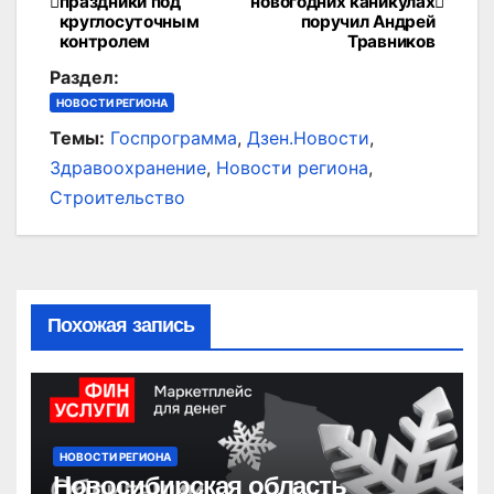
праздники под
новогодних каникулах
по
круглосуточным
поручил Андрей
контролем
Травников
записям
Раздел:
НОВОСТИ РЕГИОНА
Темы:
Госпрограмма
,
Дзен.Новости
,
Здравоохранение
,
Новости региона
,
Строительство
Похожая запись
НОВОСТИ РЕГИОНА
Новосибирская область