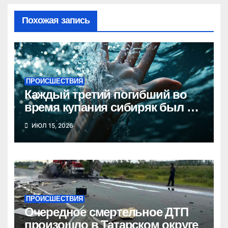
Похожая запись
ПРОИСШЕСТВИЯ
Каждый третий погибший во
время купания сибиряк был в
состоянии опьянения
ИЮЛ 15, 2026
ПРОИСШЕСТВИЯ
Очередное смертельное ДТП
произошло в Татарском округе