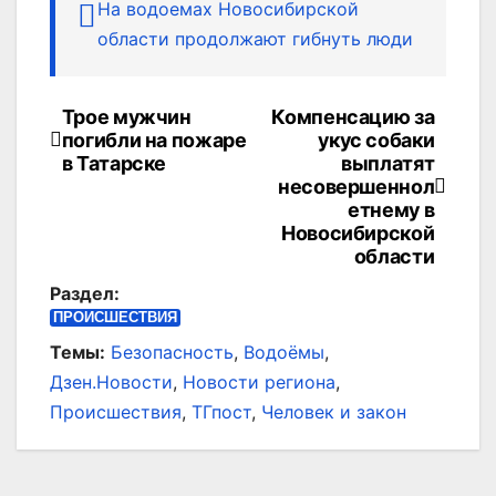
На водоемах Новосибирской
области продолжают гибнуть люди
Трое мужчин
Компенсацию за
Навигация
погибли на пожаре
укус собаки
по
в Татарске
выплатят
несовершеннол
записям
етнему в
Новосибирской
области
Раздел:
ПРОИСШЕСТВИЯ
Темы:
Безопасность
,
Водоёмы
,
Дзен.Новости
,
Новости региона
,
Происшествия
,
ТГпост
,
Человек и закон