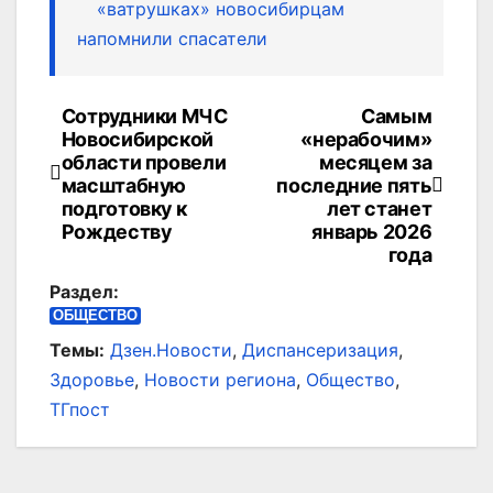
«ватрушках» новосибирцам
напомнили спасатели
Сотрудники МЧС
Самым
Навигация
Новосибирской
«нерабочим»
по
области провели
месяцем за
масштабную
последние пять
записям
подготовку к
лет станет
Рождеству
январь 2026
года
Раздел:
ОБЩЕСТВО
Темы:
Дзен.Новости
,
Диспансеризация
,
Здоровье
,
Новости региона
,
Общество
,
ТГпост