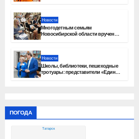
перемена»
Новости
Многодетным семьям
Новосибирской области вручены
сертификаты на приобретение
автомобилей
Новости
Школы, библиотеки, пешеходные
тротуары: представители «Единой
России» контролируют работы на
социальных объектах
ПОГОДА
Татарск