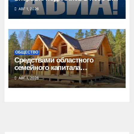
Новосибирской области
АВГ 1, 2026
ОБЩЕСТВО
Средствами областного
семейного капитала
воспользовались почти 50
АВГ 1, 2026
тысяч семей