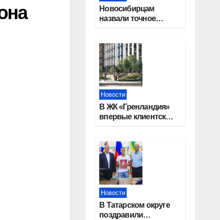
она
Новосибирцам
назвали точное
количество
выходных дней на
праздники в 2027
году
Новости
В ЖК «Гренландия»
впервые клиентские
дни от крупного
девелопера —
группы компаний
«СОЮЗ»
Новости
В Татарском округе
поздравили