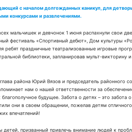
адающий с началом долгожданных каникул, для детвор
ыми конкурсами и развлечениями.
всех мальчишек и девчонок 1 июня распахнули свои дв
нный фестиваль «Спортивный дебют», Дом культуры «Р
ля ребят праздничные театрализованные игровые прог
нтральной библиотеки, запланировав мульт-викторину 
глава района Юрий Вязов и председатель районного с
апоминает нам о нашей ответственности за обеспечени
х благополучное будущее. Забота о детях – это забота 
тили они в своем обращении, пожелав детям отличного
ких впечатлений!
 детей, призванный привлечь внимание людей к пробл