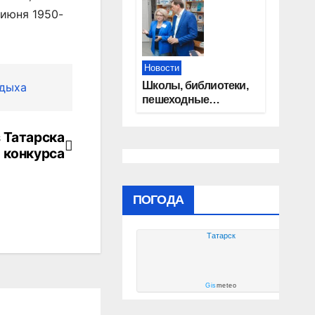
сертификаты на
 июня 1950-
приобретение
автомобилей
Новости
Школы, библиотеки,
тдыха
пешеходные
тротуары:
представители
 Татарска
«Единой России»
 конкурса
контролируют
работы на
социальных
объектах
ПОГОДА
Татарск
Gis
meteo