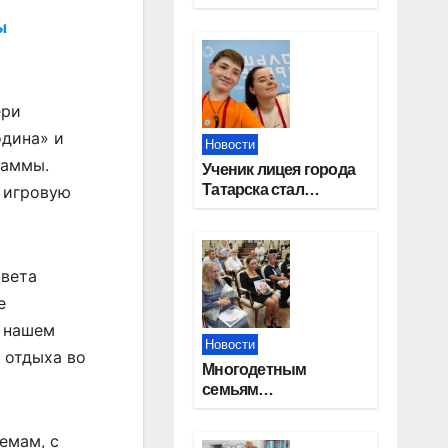
работников
ы
строительной
отрасли
ери
одина» и
Новости
раммы.
Ученик лицея города
Татарска стал
и игровую
призером конкурса
«Большая перемена»
овета
е
о нашем
Новости
 отдыха во
Многодетным
семьям
Новосибирской
области вручены
емам, с