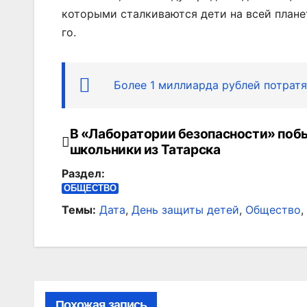
которыми сталкиваются дети на всей планет
го.
Более 1 миллиарда рублей потрат
В «Лаборатории безопасности» поб
Навигация
школьники из Татарска
по
Раздел:
записям
ОБЩЕСТВО
Темы:
Дата
,
День защиты детей
,
Общество
,
Похожая запись