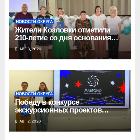
НОВОСТИ ОКРУГА
Жители Козловки отметили
210-летие со дня основания
села
АВГ 3, 2026
НОВОСТИ ОКРУГА
Победу в конкурсе
экскурсионных проектов
одержала школьница из
АВГ 2, 2026
Татарска