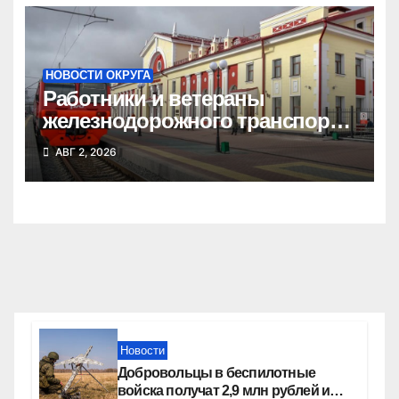
НОВОСТИ ОКРУГА
Работники и ветераны
железнодорожного транспорта
Татарского округа принимают
АВГ 2, 2026
поздравления
Новости
Добровольцы в беспилотные
войска получат 2,9 млн рублей и