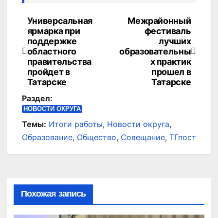
Универсальная
Межрайонный
Навигация
ярмарка при
фестиваль
по
поддержке
лучших
областного
образовательны
записям
правительства
х практик
пройдет в
прошел в
Татарске
Татарске
Раздел:
НОВОСТИ ОКРУГА
Темы:
Итоги работы
,
Новости округа
,
Образование
,
Общество
,
Совещание
,
ТГпост
Похожая запись