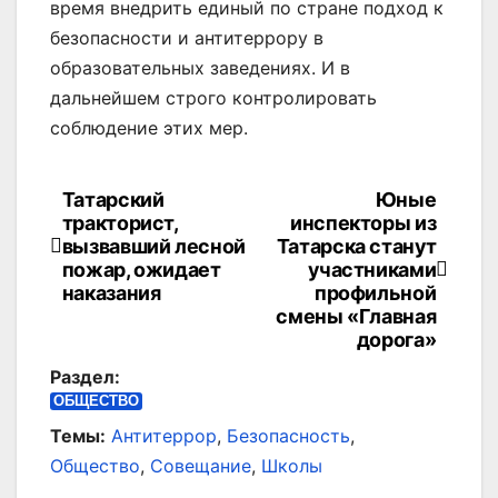
время внедрить единый по стране подход к
безопасности и антитеррору в
образовательных заведениях. И в
дальнейшем строго контролировать
соблюдение этих мер.
Татарский
Юные
Навигация
тракторист,
инспекторы из
по
вызвавший лесной
Татарска станут
пожар, ожидает
участниками
записям
наказания
профильной
смены «Главная
дорога»
Раздел:
ОБЩЕСТВО
Темы:
Антитеррор
,
Безопасность
,
Общество
,
Совещание
,
Школы