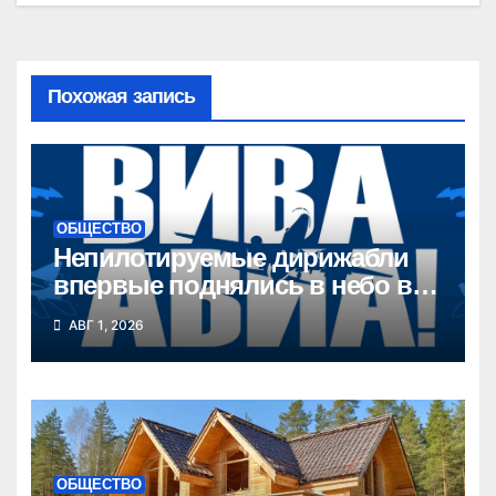
Похожая запись
ОБЩЕСТВО
Непилотируемые дирижабли
впервые поднялись в небо в
Новосибирской области
АВГ 1, 2026
ОБЩЕСТВО