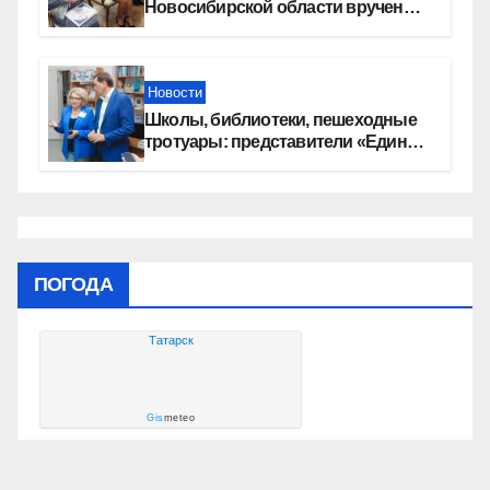
Новосибирской области вручены
сертификаты на приобретение
автомобилей
Новости
Школы, библиотеки, пешеходные
тротуары: представители «Единой
России» контролируют работы на
социальных объектах
ПОГОДА
Татарск
Gis
meteo