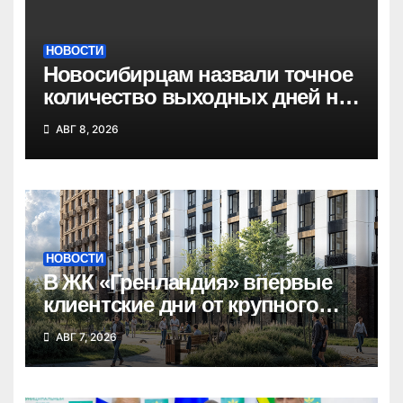
НОВОСТИ
Новосибирцам назвали точное
количество выходных дней на
праздники в 2027 году
АВГ 8, 2026
НОВОСТИ
В ЖК «Гренландия» впервые
клиентские дни от крупного
девелопера — группы
АВГ 7, 2026
компаний «СОЮЗ»