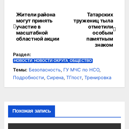
Жители района
Татарских
Навигация
могут принять
тружениц тыла
по
участие в
отметили
масштабной
особым
записям
областной акции
памятным
знаком
Раздел:
НОВОСТИ
НОВОСТИ ОКРУГА
ОБЩЕСТВО
Темы:
Безопасность
,
ГУ МЧС по НСО
,
Подробности
,
Сирена
,
ТГпост
,
Тренировка
Похожая запись