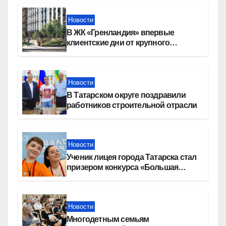
Новости
В ЖК «Гренландия» впервые
клиентские дни от крупного
девелопера — группы компаний
«СОЮЗ»
Новости
В Татарском округе поздравили
работников строительной отрасли
Новости
Ученик лицея города Татарска стал
призером конкурса «Большая
перемена»
Новости
Многодетным семьям