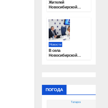
Жителей
Новосибирской
области приглашают
на открытую
квалификацию
премии «КАРДО»
Новости
В села
Новосибирской
области
трудоустроят 20
работников
культуры
ПОГОДА
Татарск