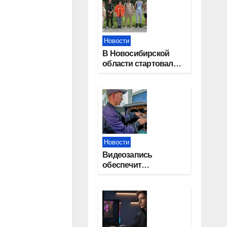
Новости
В Новосибирской
области стартовал
окружной туристский
слет молодежи
Новости
Видеозапись
обеспечит
прозрачность
выборов в Госдуму в
Новосибирской
области