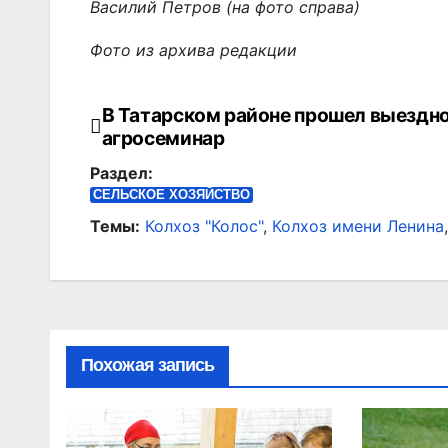
Василий Петров (на фото справа)
Фото из архива редакции
В Татарском районе прошел выездн
Навигация
агросеминар
по
Раздел:
записям
СЕЛЬСКОЕ ХОЗЯЙСТВО
Темы:
Колхоз "Колос"
,
Колхоз имени Ленина
Похожая запись