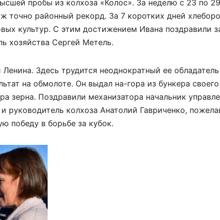
сшей пробы из колхоза «Колос». За неделю с 23 по 29
уж точно районный рекорд. За 7 коротких дней хлебор
овых культур. С этим достижением Ивана поздравили 
ль хозяйства Сергей Метель.
и Ленина. Здесь трудится неоднократный ее обладатель
ьтат на обмолоте. Он выдал на-гора из бункера своего
ра зерна. Поздравили механизатора начальник управл
 и руководитель колхоза Анатолий Гавриченко, пожела
ю победу в борьбе за кубок.