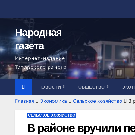
Перейти
к
содержимому
Народная
газета
Интернет-издание
Татарского района
НОВОСТИ
ОБЩЕСТВО
ЭКО
Главная
Экономика
Сельское хозяйство
В 
СЕЛЬСКОЕ ХОЗЯЙСТВО
В районе вручили п