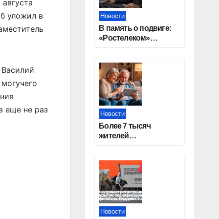
 августа
об уложил в
Новости
В память о подвиге:
заместитель
«Ростелеком»
проведет
кибертурнир «Битва
за Москву»
 Василий
 могучего
ения
в еще не раз
Новости
Более 7 тысяч
жителей
Новосибирской
области получили
увеличение пенсии
после 80 лет
Новости