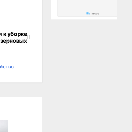
Gis
meteo
и к уборке
зерновых
яйство