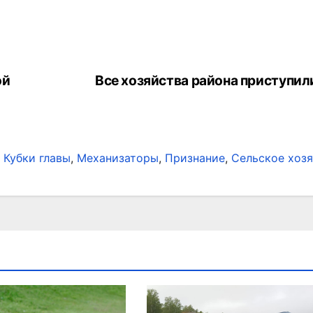
ой
Все хозяйства района приступил
,
Кубки главы
,
Механизаторы
,
Признание
,
Сельское хоз