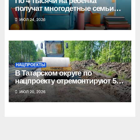
По 4 тысячи на ребенка
получат многодетные семьи
Новосибирской области к
ИЮЛ 24, 2026
школе
НАЦПРОЕКТЫ
В Татарском округе по
нацпроекту отремонтируют 5
километров дорог
ИЮЛ 20, 2026