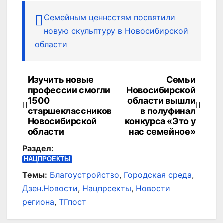
Семейным ценностям посвятили
новую скульптуру в Новосибирской
области
Изучить новые
Семьи
Навигация
профессии смогли
Новосибирской
по
1500
области вышли
старшеклассников
в полуфинал
записям
Новосибирской
конкурса «Это у
области
нас семейное»
Раздел:
НАЦПРОЕКТЫ
Темы:
Благоустройство
,
Городская среда
,
Дзен.Новости
,
Нацпроекты
,
Новости
региона
,
ТГпост