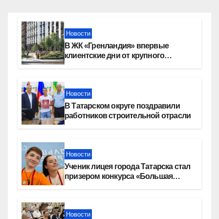
Новости
В ЖК «Гренландия» впервые
клиентские дни от крупного
девелопера — группы компаний
«СОЮЗ»
Новости
В Татарском округе поздравили
работников строительной отрасли
Новости
Ученик лицея города Татарска стал
призером конкурса «Большая
перемена»
Новости