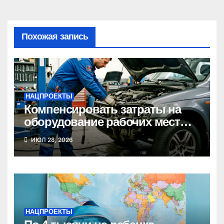
Похожая запись
НАЦПРОЕКТЫ
Компенсировать затраты на
оборудование рабочих мест
может новосибирский бизнес
ИЮЛ 28, 2026
НАЦПРОЕКТЫ