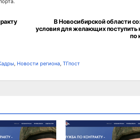
порта.
тракту
В Новосибирской области со
условия для желающих поступить 
по 
Кадры
,
Новости региона
,
ТГпост