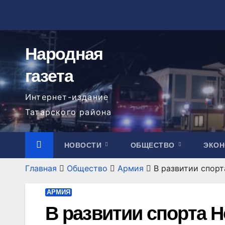
Перейти
к
содержимому
Народная
газета
Интернет-издание
Татарского района
НОВОСТИ
ОБЩЕСТВО
ЭКО
Главная
Общество
Армия
В развитии спор
АРМИЯ
В развитии спорта 