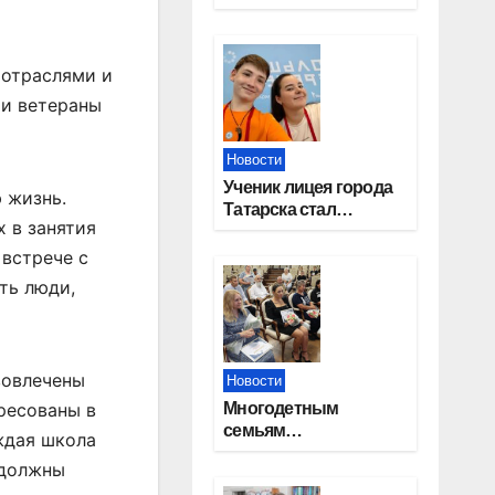
работников
строительной
отрасли
 отраслями и
 и ветераны
Новости
Ученик лицея города
 жизнь.
Татарска стал
 в занятия
призером конкурса
«Большая перемена»
 встрече с
ть люди,
вовлечены
Новости
Многодетным
ресованы в
семьям
аждая школа
Новосибирской
 должны
области вручены