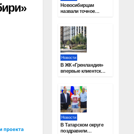
бири»
Новосибирцам
назвали точное
количество
выходных дней на
праздники в 2027
году
Новости
В ЖК «Гренландия»
впервые клиентские
дни от крупного
девелопера —
группы компаний
«СОЮЗ»
Новости
В Татарском округе
и проекта
поздравили