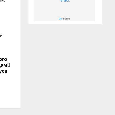
ии.
Татарск
Gis
meteo
ки
ого
дям
уса