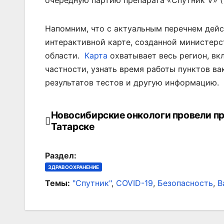
очередную партию препарата «Спутник V» (
Напомним, что с актуальным перечнем дей
интерактивной карте, созданной министер
области.
Карта
охватывает весь регион, вк
частности, узнать время работы пунктов ва
результатов тестов и другую информацию.
Новосибирские онкологи провели пр
Навигация
Татарске
по
Раздел:
записям
ЗДРАВООХРАНЕНИЕ
Темы:
"Спутник"
,
COVID-19
,
Безопасность
,
В