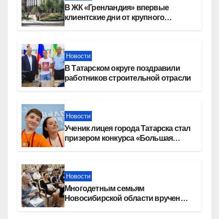
В ЖК «Гренландия» впервые
клиентские дни от крупного
девелопера — группы компаний
«СОЮЗ»
Новости
В Татарском округе поздравили
работников строительной отрасли
Новости
Ученик лицея города Татарска стал
призером конкурса «Большая
перемена»
Новости
Многодетным семьям
Новосибирской области вручены
сертификаты на приобретение
автомобилей