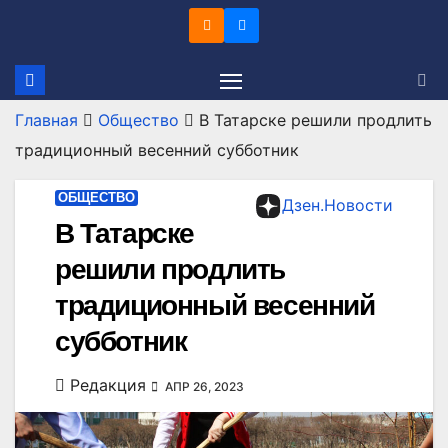
Перейти
к
содержимому
Главная
Общество
В Татарске решили продлить
традиционный весенний субботник
ОБЩЕСТВО
Дзен.Новости
В Татарске
решили продлить
традиционный весенний
субботник
Редакция
АПР 26, 2023