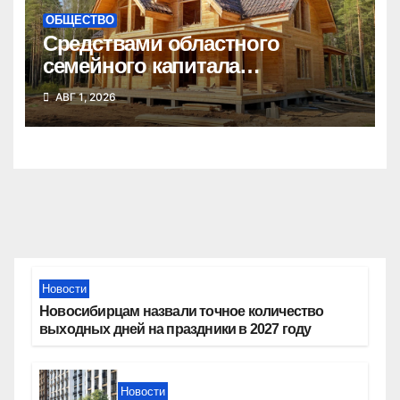
ОБЩЕСТВО
Средствами областного
семейного капитала
воспользовались почти 50
АВГ 1, 2026
тысяч семей
Новости
Новосибирцам назвали точное количество
выходных дней на праздники в 2027 году
Новости