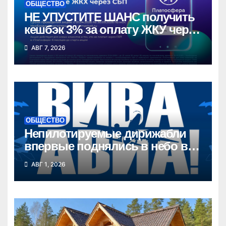
ОБЩЕСТВО
НЕ УПУСТИТЕ ШАНС получить
кешбэк 3% за оплату ЖКУ через
СБП в «Платосфере»
АВГ 7, 2026
ОБЩЕСТВО
Непилотируемые дирижабли
впервые поднялись в небо в
Новосибирской области
АВГ 1, 2026