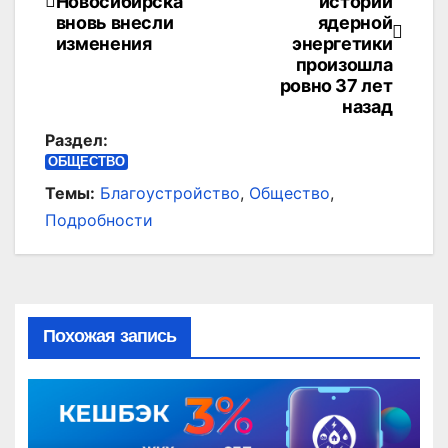
по
Новосибирска
истории
вновь внесли
ядерной
записям
изменения
энергетики
произошла
ровно 37 лет
назад
Раздел:
ОБЩЕСТВО
Темы:
Благоустройство
,
Общество
,
Подробности
Похожая запись