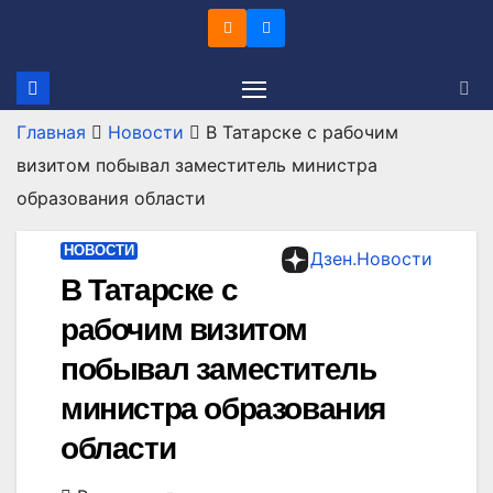
Перейти
к
содержимому
Главная
Новости
В Татарске с рабочим
визитом побывал заместитель министра
образования области
НОВОСТИ
Дзен.Новости
В Татарске с
рабочим визитом
побывал заместитель
министра образования
области