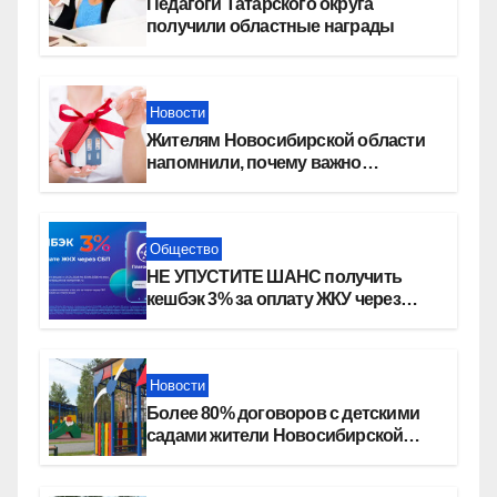
Педагоги Татарского округа
получили областные награды
Новости
Жителям Новосибирской области
напомнили, почему важно
оформить право собственности на
квартиру
Общество
НЕ УПУСТИТЕ ШАНС получить
кешбэк 3% за оплату ЖКУ через
СБП в «Платосфере»
Новости
Более 80% договоров с детскими
садами жители Новосибирской
области оформили онлайн