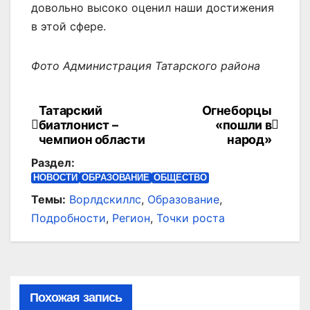
довольно высоко оценил наши достижения
в этой сфере.
Фото Администрация Татарского района
Татарский
Огнеборцы
Навигация
биатлонист –
«пошли в
по
чемпион области
народ»
Раздел:
записям
НОВОСТИ
ОБРАЗОВАНИЕ
ОБЩЕСТВО
Темы:
Ворлдскиллс
,
Образование
,
Подробности
,
Регион
,
Точки роста
Похожая запись