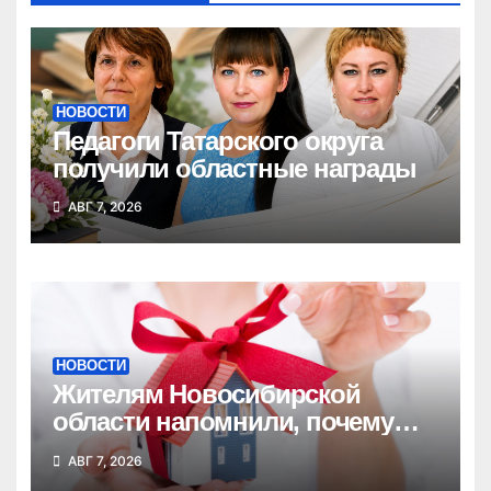
НОВОСТИ
Педагоги Татарского округа
получили областные награды
АВГ 7, 2026
НОВОСТИ
Жителям Новосибирской
области напомнили, почему
важно оформить право
АВГ 7, 2026
собственности на квартиру