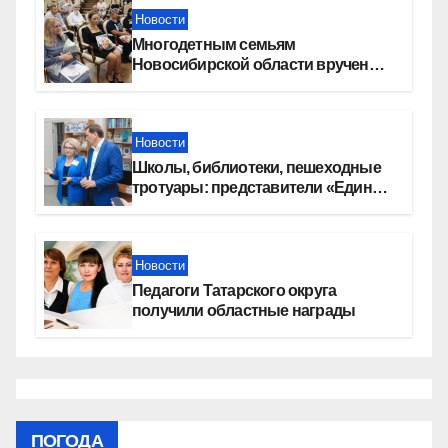
Новости
Многодетным семьям
Новосибирской области вручены
сертификаты на приобретение
автомобилей
Новости
Школы, библиотеки, пешеходные
тротуары: представители «Единой
России» контролируют работы на
социальных объектах
Новости
Педагоги Татарского округа
получили областные награды
ПОГОДА