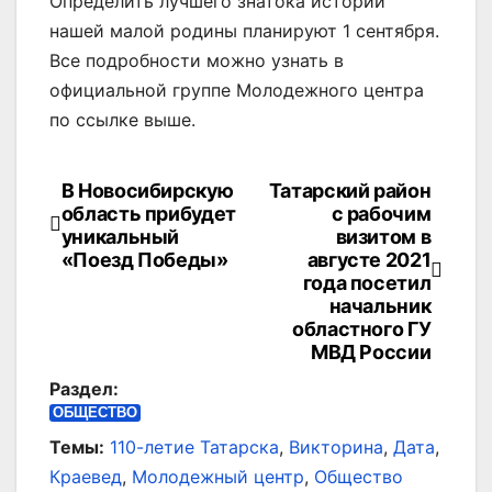
Определить лучшего знатока истории
нашей малой родины планируют 1 сентября.
Все подробности можно узнать в
официальной группе Молодежного центра
по ссылке выше.
В Новосибирскую
Татарский район
Навигация
область прибудет
с рабочим
по
уникальный
визитом в
«Поезд Победы»
августе 2021
записям
года посетил
начальник
областного ГУ
МВД России
Раздел:
ОБЩЕСТВО
Темы:
110-летие Татарска
,
Викторина
,
Дата
,
Краевед
,
Молодежный центр
,
Общество