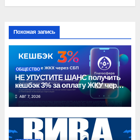
Похожая запись
ОБЩЕСТВО
НЕ УПУСТИТЕ ШАНС получить
кешбэк 3% за оплату ЖКУ через
СБП в «Платосфере»
АВГ 7, 2026