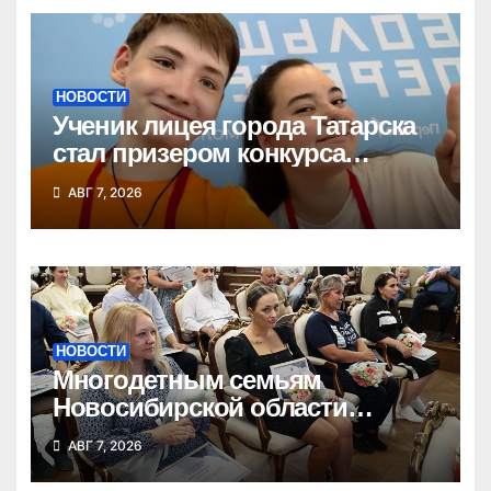
НОВОСТИ
Ученик лицея города Татарска
стал призером конкурса
«Большая перемена»
АВГ 7, 2026
НОВОСТИ
Многодетным семьям
Новосибирской области
вручены сертификаты на
АВГ 7, 2026
приобретение автомобилей