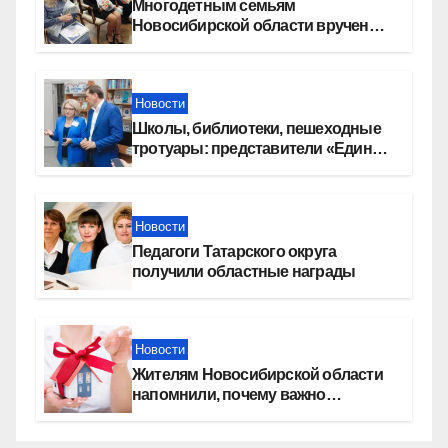
Многодетным семьям
Новосибирской области вручены
сертификаты на приобретение
автомобилей
Новости
Школы, библиотеки, пешеходные
тротуары: представители «Единой
России» контролируют работы на
социальных объектах
Новости
Педагоги Татарского округа
получили областные награды
Новости
Жителям Новосибирской области
напомнили, почему важно
оформить право собственности на
квартиру