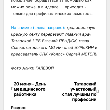
пожелание: обращаться за помощью как
можно реже, а в идеале — приходить
только для профилактических осмотров!
На снимке (слева направо):
традиционную
красную ленту перерезают главный врач
Татарской ЦРБ Евгений ПЕНДЮК, глава
Северотатарского МО Николай БУРЫКИН и
председатель СПК «Колос» Сергей МЕТЕЛЬ
Фото Алики ГАЛЁВОЙ
20 июня – День
Татарский
Навигация
медицинского
участковый
по
работника
стал лучшим по
профессии
записям
Раздел: