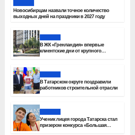
Новости
Новосибирцам назвали точное количество
выходных дней на праздники в 2027 году
Новости
В ЖК «Гренландия» впервые
клиентские дни от крупного
девелопера — группы компаний
«СОЮЗ»
Новости
В Татарском округе поздравили
работников строительной отрасли
Новости
Ученик лицея города Татарска стал
призером конкурса «Большая
перемена»