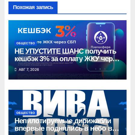
Похожая запись
ОБЩЕСТВО
НЕ УПУСТИТЕ ШАНС получить
кешбэк 3% за оплату ЖКУ через
СБП в «Платосфере»
АВГ 7, 2026
ОБЩЕСТВО
Непилотируемые дирижабли
впервые поднялись в небо в