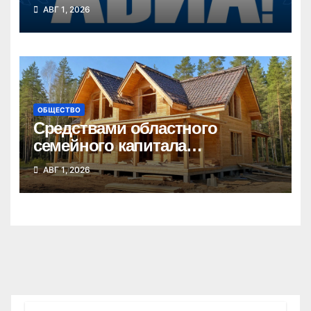
Новосибирской области
АВГ 1, 2026
ОБЩЕСТВО
Средствами областного
семейного капитала
воспользовались почти 50
АВГ 1, 2026
тысяч семей