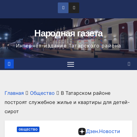
Перейти
к
содержимому
Народная газета
Интернет-издание Татарского района
Главная
Общество
В Татарском районе
построят служебное жилье и квартиры для детей-
сирот
ОБЩЕСТВО
Дзен.Новости