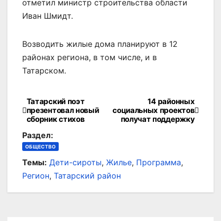
отметил министр строительства области
Иван Шмидт.
Возводить жилые дома планируют в 12
районах региона, в том числе, и в
Татарском.
Татарский поэт
14 районных
Навигация
презентовал новый
социальных проектов
сборник стихов
получат поддержку
по
Раздел:
записям
ОБЩЕСТВО
Темы:
Дети-сироты
,
Жилье
,
Программа
,
Регион
,
Татарский район