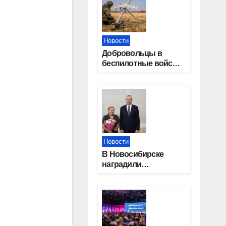
Новости
Добровольцы в
беспилотные войска
получат 2,9 млн
рублей и места в
вузах
Новости
В Новосибирске
наградили
работников
физической
культуры и спорта