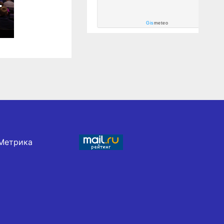
Gis
meteo