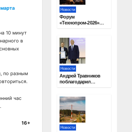
 марта
Новости
Форум
«Технопром-2026»
пройдёт в
на 10 минут
Новосибирске
нарного в
основных
Новости
, по разным
Андрей Травников
овториться.
поблагодарил
новосибирских
строителей за вклад
енний час
в развитие региона
.
16+
Новости