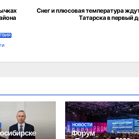
вычках
Снег и плюсовая температура жду
айона
Татарска в первый д
ТВИЯ
ти
И
НОВОСТИ
осибирске
Форум