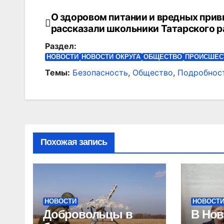
О здоровом питании и вредных при
Навигация
рассказали школьники Татарского р
по
Раздел:
записям
НОВОСТИ
НОВОСТИ ОКРУГА
ОБЩЕСТВО
ПРОИСШЕС
Темы:
Безопасность
,
Общество
,
Подробнос
Похожая запись
НОВОСТИ
НОВОСТ
Добровольцы в
В Нов