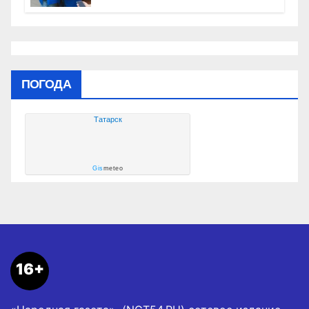
России» контролируют работы на
социальных объектах
ПОГОДА
Татарск
Gis
meteo
16+