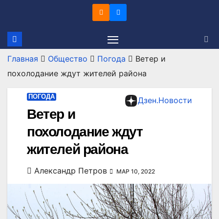
Перейти
к
содержимому
Главная
Общество
Погода
Ветер и
похолодание ждут жителей района
ПОГОДА
Дзен.Новости
Ветер и
похолодание ждут
жителей района
Александр Петров
МАР 10, 2022