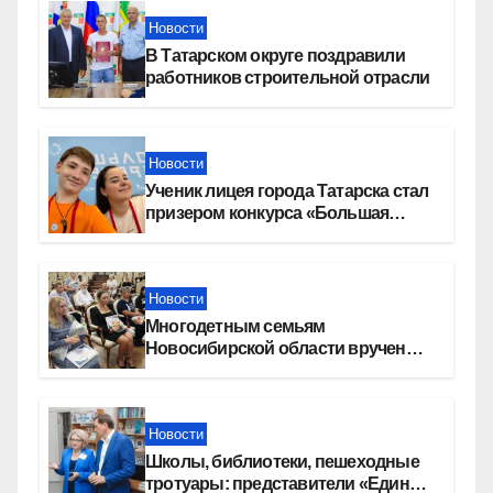
Новости
В Татарском округе поздравили
работников строительной отрасли
Новости
Ученик лицея города Татарска стал
призером конкурса «Большая
перемена»
Новости
Многодетным семьям
Новосибирской области вручены
сертификаты на приобретение
автомобилей
Новости
Школы, библиотеки, пешеходные
тротуары: представители «Единой