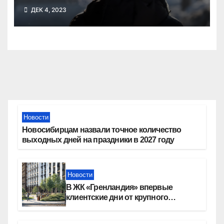
зимней стужи
ДЕК 4, 2023
Новости
Новосибирцам назвали точное количество
выходных дней на праздники в 2027 году
Новости
В ЖК «Гренландия» впервые
клиентские дни от крупного
девелопера — группы компаний
«СОЮЗ»