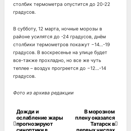
столбик термометра опустится до 20-22
градусов.
В субботу, 12 марта, ночные морозы в
районе усилятся до -24 градусов, днём
столбики термометров покажут −14…-19
градусов. В воскресенье на улице будет
все-также прохладно, но все же чуть
теплее – воздух прогреется до −12…-14
градусов.
Фото из архива редакции
Дожди и
В морозном
Навигация
ослабление жары
плену оказался
по
прогнозируют
Татарск в
синоптики в
первых числах