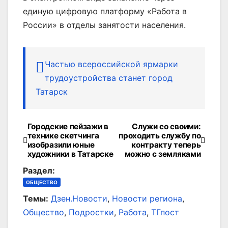
единую цифровую платформу «Работа в
России» в отделы занятости населения.
Частью всероссийской ярмарки
трудоустройства станет город
Татарск
Городские пейзажи в
Служи со своими:
Навигация
технике скетчинга
проходить службу по
изобразили юные
контракту теперь
по
художники в Татарске
можно с земляками
записям
Раздел:
ОБЩЕСТВО
Темы:
Дзен.Новости
,
Новости региона
,
Общество
,
Подростки
,
Работа
,
ТГпост