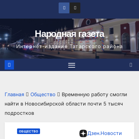
Перейти
к
содержимому
Народная газета
Интернет-издание Татарского района
Главная
Общество
Временную работу смогли
найти в Новосибирской области почти 5 тысяч
подростков
ОБЩЕСТВО
Дзен.Новости