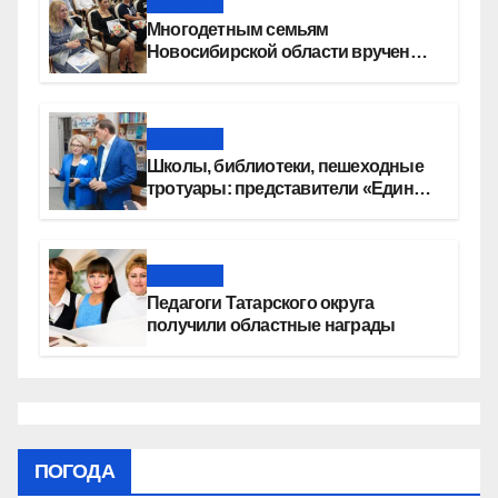
Новости
Многодетным семьям
Новосибирской области вручены
сертификаты на приобретение
автомобилей
Новости
Школы, библиотеки, пешеходные
тротуары: представители «Единой
России» контролируют работы на
социальных объектах
Новости
Педагоги Татарского округа
получили областные награды
ПОГОДА