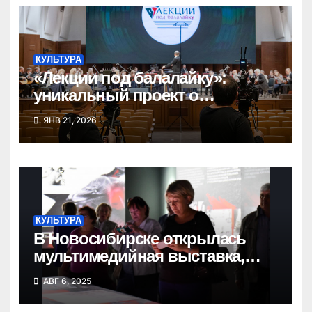
КУЛЬТУРА
«Лекции под балалайку»:
уникальный проект о
народных инструментах
ЯНВ 21, 2026
КУЛЬТУРА
В Новосибирске открылась
мультимедийная выставка,
посвященная Великой Победе
АВГ 6, 2025