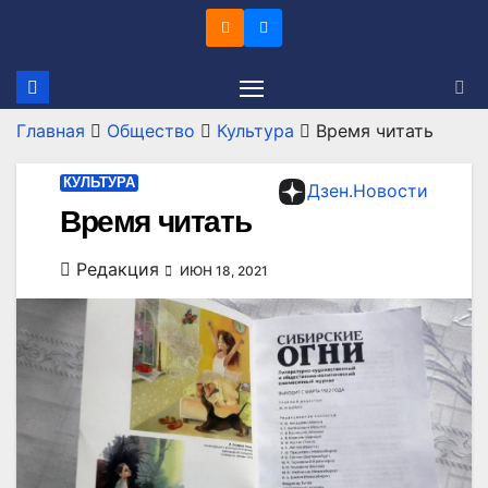
Перейти
к
содержимому
Главная
Общество
Культура
Время читать
КУЛЬТУРА
Дзен.Новости
Время читать
Редакция
ИЮН 18, 2021