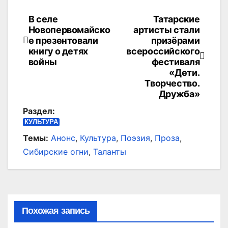
В селе
Татарские
Навигация
Новопервомайско
артисты стали
по
е презентовали
призёрами
книгу о детях
всероссийского
записям
войны
фестиваля
«Дети.
Творчество.
Дружба»
Раздел:
КУЛЬТУРА
Темы:
Анонс
,
Культура
,
Поэзия
,
Проза
,
Сибирские огни
,
Таланты
Похожая запись