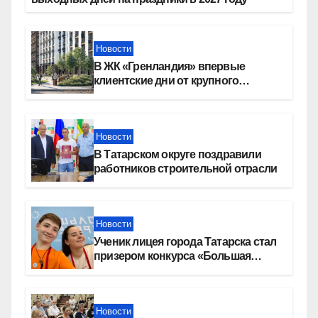
Новости
В ЖК «Гренландия» впервые
клиентские дни от крупного
девелопера — группы компаний
«СОЮЗ»
Новости
В Татарском округе поздравили
работников строительной отрасли
Новости
Ученик лицея города Татарска стал
призером конкурса «Большая
перемена»
Новости