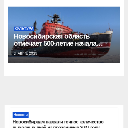
КУЛЬТУРА
Новосибирская область
отмечает 500-летие начала
освоения Северного морского
АВГ 5, 2025
пути
Новости
Новосибирцам назвали точное количество
выходных дней на праздники в 2027 году