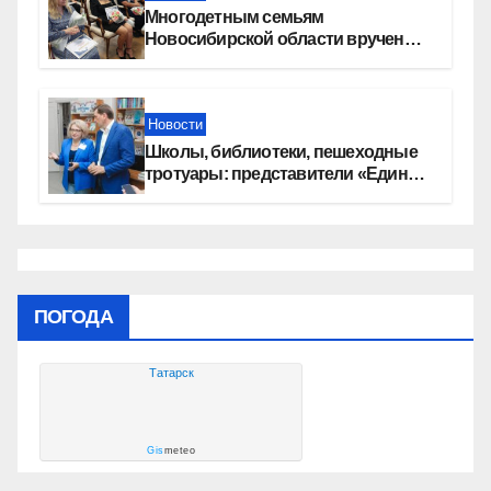
Многодетным семьям
Новосибирской области вручены
сертификаты на приобретение
автомобилей
Новости
Школы, библиотеки, пешеходные
тротуары: представители «Единой
России» контролируют работы на
социальных объектах
ПОГОДА
Татарск
Gis
meteo