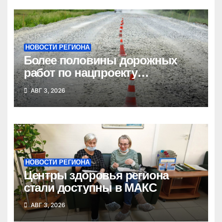
НОВОСТИ РЕГИОНА
Более половины дорожных
работ по нацпроекту
выполнено в Новосибирской
АВГ 3, 2026
области
НОВОСТИ РЕГИОНА
Центры здоровья региона
стали доступны в МАКС
АВГ 3, 2026