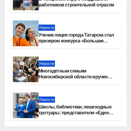
работников строительной отрасли
Новости
Ученик лицея города Татарска стал
призером конкурса «Большая
перемена»
Новости
Многодетным семьям
Новосибирской области вручены
сертификаты на приобретение
автомобилей
Новости
Школы, библиотеки, пешеходные
тротуары: представители «Единой
России» контролируют работы на
социальных объектах