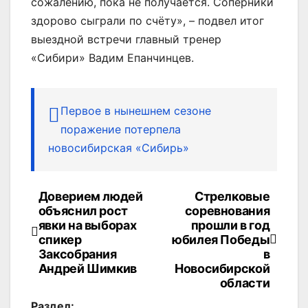
сожалению, пока не получается. Соперники
здорово сыграли по счёту», – подвел итог
выездной встречи главный тренер
«Сибири» Вадим Епанчинцев.
Первое в нынешнем сезоне
поражение потерпела
новосибирская «Сибирь»
Доверием людей
Стрелковые
Навигация
объяснил рост
соревнования
по
явки на выборах
прошли в год
спикер
юбилея Победы
записям
Заксобрания
в
Андрей Шимкив
Новосибирской
области
Раздел: