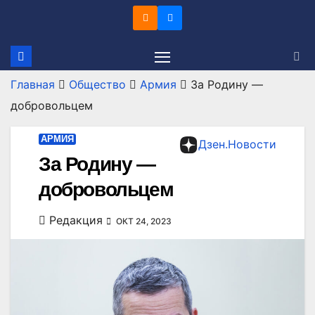
Перейти
к
содержимому
Главная
Общество
Армия
За Родину —
добровольцем
АРМИЯ
Дзен.Новости
За Родину —
добровольцем
Редакция
ОКТ 24, 2023