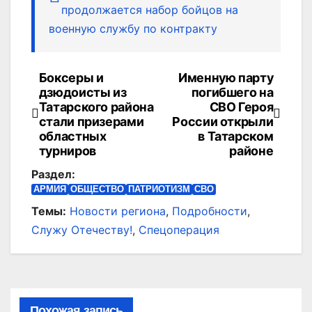
продолжается набор бойцов на
военную службу по контракту
Боксеры и
Именную парту
Навигация
дзюдоисты из
погибшего на
по
Татарского района
СВО Героя
стали призерами
России открыли
записям
областных
в Татарском
турниров
районе
Раздел:
АРМИЯ
ОБЩЕСТВО
ПАТРИОТИЗМ
СВО
Темы:
Новости региона
,
Подробности
,
Служу Отечеству!
,
Спецоперация
Похожая запись