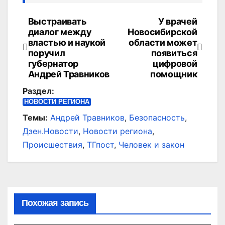
Выстраивать
У врачей
Навигация
диалог между
Новосибирской
по
властью и наукой
области может
поручил
появиться
записям
губернатор
цифровой
Андрей Травников
помощник
Раздел:
НОВОСТИ РЕГИОНА
Темы:
Андрей Травников
,
Безопасность
,
Дзен.Новости
,
Новости региона
,
Происшествия
,
ТГпост
,
Человек и закон
Похожая запись