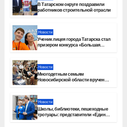
В Татарском округе поздравили
работников строительной отрасли
Новости
Ученик лицея города Татарска стал
призером конкурса «Большая
перемена»
Новости
Многодетным семьям
Новосибирской области вручены
сертификаты на приобретение
автомобилей
Новости
Школы, библиотеки, пешеходные
тротуары: представители «Единой
России» контролируют работы на
социальных объектах