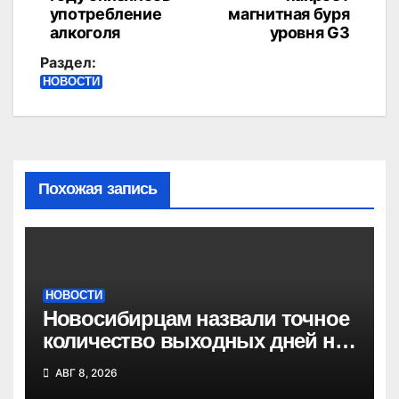
по
употребление
магнитная буря
записям
алкоголя
уровня G3
Раздел:
НОВОСТИ
Похожая запись
НОВОСТИ
Новосибирцам назвали точное
количество выходных дней на
праздники в 2027 году
АВГ 8, 2026