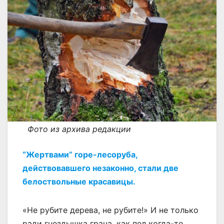
Фото из архива редакции
“Жертвами” горе-лесоруба,
действовавшего незаконно, стали две
белоствольные красавицы.
«Не рубите дерева, не рубите!» И не только
ради гнездышка грача, как пел когда-то