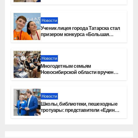
Новости
Ученик лицея города Татарска стал
призером конкурса «Большая
перемена»
Новости
Многодетным семьям
Новосибирской области вручены
сертификаты на приобретение
автомобилей
Новости
Школы, библиотеки, пешеходные
тротуары: представители «Единой
России» контролируют работы на
социальных объектах