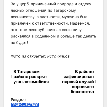
За ущерб, причиненный природе и отделу
лесных отношений по Татарскому
лесничеству, в частности, мужчина был
привлечен к ответственности. Надеемся,
что горе-лесоруб признал свою вину,
раскаялся в содеянном и больше так делать
не будет!
Фото из открытых источников
В Татарском
В районе
Навигация
районе раскрыт
зафиксирован
по
угон автомобиля
первый случай
коровьего
записям
бешенства
Раздел:
ПРОИСШЕСТВИЯ