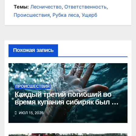
Темы:
Лесничество
,
Ответственность
,
Происшествия
,
Рубка леса
,
Ущерб
Похожая запись
ПРОИСШЕСТВИЯ
Каждый третий погибший во
время купания сибиряк был в
состоянии опьянения
ИЮЛ 15, 2026