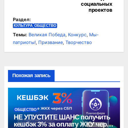
записям
социальных
проектов
Раздел:
КУЛЬТУРА
ОБЩЕСТВО
Темы:
Великая Победа
,
Конкурс
,
Мы-
патриоты!
,
Призвание
,
Творчество
Похожая запись
ОБЩЕСТВО
НЕ УПУСТИТЕ ШАНС получить
кешбэк 3% за оплату ЖКУ через