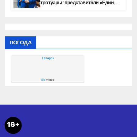
тротуары: представители «Единой
России» контролируют работы на
социальных объектах
ПОГОДА
Татарск
Gis
meteo
16+