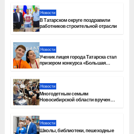
«СОЮЗ»
Новости
В Татарском округе поздравили
работников строительной отрасли
Новости
Ученик лицея города Татарска стал
призером конкурса «Большая
перемена»
Новости
Многодетным семьям
Новосибирской области вручены
сертификаты на приобретение
автомобилей
Новости
Школы, библиотеки, пешеходные