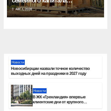
семейного капитала
воспользовались почти 50
АВГ 1, 2026
тысяч семей
Новости
Новосибирцам назвали точное количество
выходных дней на праздники в 2027 году
Новости
В ЖК «Гренландия» впервые
клиентские дни от крупного
девелопера — группы компаний