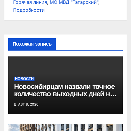
Горячая линия
,
МО МВД "Татарский"
,
Подробности
Похожая запись
НОВОСТИ
Новосибирцам назвали точное
количество выходных дней на
праздники в 2027 году
АВГ 8, 2026