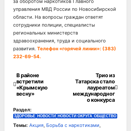
за оборотом наркотиков Главного
управления МВД России по Новосибирской
области. На вопросы граждан ответят
сотрудники полиции, специалисты
региональных министерств
здравоохранения, труда и социального
развития.
Телефон «горячей линии»: (383)
232-69-54.
В районе
Трио из
Навигация
встретили
Татарска стало
по
«Крымскую
лауреатом
весну»
международног
записям
о конкурса
Раздел:
ЗДОРОВЬЕ
НОВОСТИ
НОВОСТИ ОКРУГА
ОБЩЕСТВО
Темы:
Акция
,
Борьба с наркотиками
,