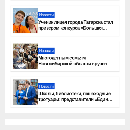
Новости
Ученик лицея города Татарска стал
призером конкурса «Большая
перемена»
Новости
Многодетным семьям
Новосибирской области вручены
сертификаты на приобретение
автомобилей
Новости
Школы, библиотеки, пешеходные
тротуары: представители «Единой
России» контролируют работы на
социальных объектах