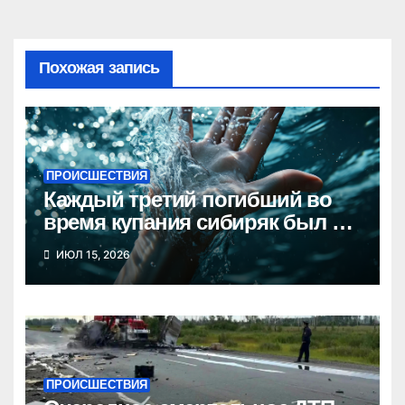
Похожая запись
ПРОИСШЕСТВИЯ
Каждый третий погибший во
время купания сибиряк был в
состоянии опьянения
ИЮЛ 15, 2026
ПРОИСШЕСТВИЯ