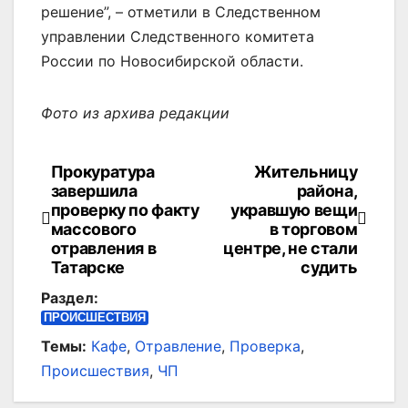
решение”, – отметили в Следственном
управлении Следственного комитета
России по Новосибирской области.
Фото из архива редакции
Прокуратура
Жительницу
Навигация
завершила
района,
по
проверку по факту
укравшую вещи
массового
в торговом
записям
отравления в
центре, не стали
Татарске
судить
Раздел:
ПРОИСШЕСТВИЯ
Темы:
Кафе
,
Отравление
,
Проверка
,
Происшествия
,
ЧП