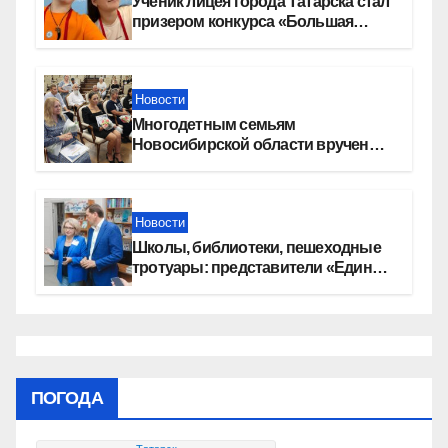
Ученик лицея города Татарска стал
призером конкурса «Большая
перемена»
Новости
Многодетным семьям
Новосибирской области вручены
сертификаты на приобретение
автомобилей
Новости
Школы, библиотеки, пешеходные
тротуары: представители «Единой
России» контролируют работы на
социальных объектах
ПОГОДА