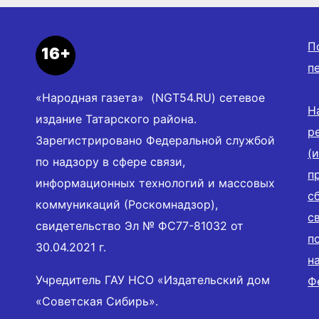
П
16+
п
«Народная газета» (NGT54.RU) сетевое
Н
издание Татарского района.
р
Зарегистрировано Федеральной службой
(
по надзору в сфере связи,
п
информационных технологий и массовых
с
коммуникаций (Роскомнадзор),
с
свидетельство Эл № ФС77-81032 от
п
30.04.2021 г.
н
Учредитель ГАУ НСО «Издательский дом
Ф
«Советская Сибирь».