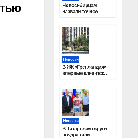
стью
Новосибирцам
назвали точное
количество
выходных дней на
праздники в 2027
году
Новости
В ЖК «Гренландия»
впервые клиентские
дни от крупного
девелопера —
группы компаний
«СОЮЗ»
Новости
В Татарском округе
поздравили