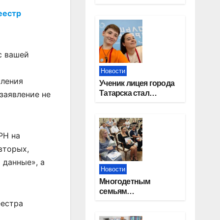
работников
еестр
строительной
отрасли
с вашей
Новости
пления
Ученик лицея города
Татарска стал
 заявление не
призером конкурса
«Большая перемена»
РН на
вторых,
 данные», а
Новости
Многодетным
семьям
Новосибирской
еестра
области вручены