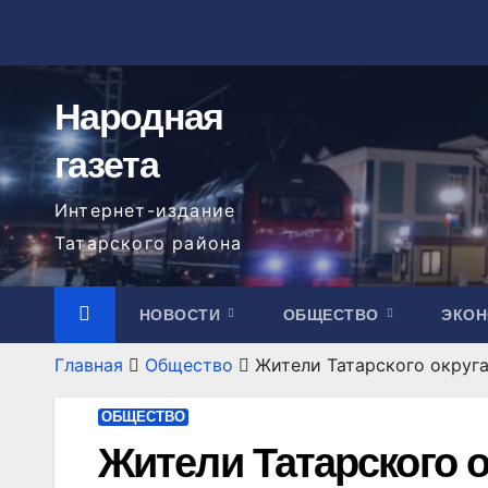
Перейти
к
содержимому
Народная
газета
Интернет-издание
Татарского района
НОВОСТИ
ОБЩЕСТВО
ЭКО
Главная
Общество
Жители Татарского округ
ОБЩЕСТВО
Жители Татарского о