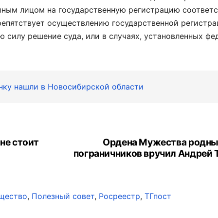
 иным лицом на государственную регистрацию соответ
репятствует осуществлению государственной регистра
ю силу решение суда, или в случаях, установленных ф
нку нашли в Новосибирской области
 не стоит
Ордена Мужества родны
пограничников вручил Андрей 
щество
,
Полезный совет
,
Росреестр
,
ТГпост