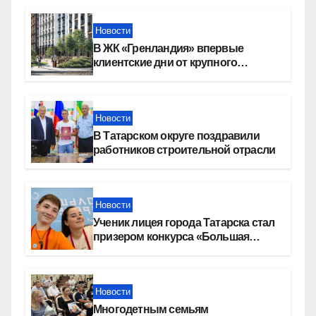
Новости
В ЖК «Гренландия» впервые
клиентские дни от крупного
девелопера — группы компаний
«СОЮЗ»
Новости
В Татарском округе поздравили
работников строительной отрасли
Новости
Ученик лицея города Татарска стал
призером конкурса «Большая
перемена»
Новости
Многодетным семьям