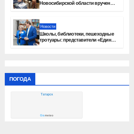
Новосибирской области вручены
сертификаты на приобретение
автомобилей
Новости
Школы, библиотеки, пешеходные
тротуары: представители «Единой
России» контролируют работы на
социальных объектах
ПОГОДА
Татарск
Gis
meteo