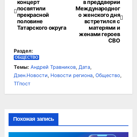
концерт
в преддверии
по
посвятили
Международног
прекрасной
о женского дня
записям
половине
встретился с
Татарского округа
матерями и
женами героев
СВО
Раздел:
ОБЩЕСТВО
Темы:
Андрей Травников
,
Дата
,
Дзен.Новости
,
Новости региона
,
Общество
,
ТГпост
Похожая запись