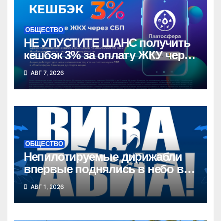
ОБЩЕСТВО
НЕ УПУСТИТЕ ШАНС получить
кешбэк 3% за оплату ЖКУ через
СБП в «Платосфере»
АВГ 7, 2026
ОБЩЕСТВО
Непилотируемые дирижабли
впервые поднялись в небо в
Новосибирской области
АВГ 1, 2026