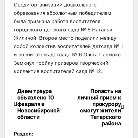
Среди организаций дошкольного
образования абсолютным победителем
была признана работа воспитателя
городского детского сада № 6 Натальи
Жилиной. Второе место поделили между
собой коллектив воспитателей детсада № 1
и воспитатель детсада № 6 Ольга Павлюкс.
Замкнул тройку призеров творческий
коллектив воспитателей сада № 12.
Днем траура
Попасть на
Навигация
объявлено 10
личный прием к
по
февраля в
прокурору
Новосибирской
смогут жители
записям
области
Татарского
района
Раздел: