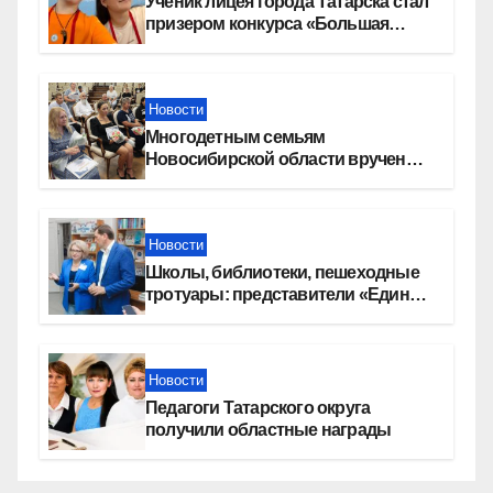
Ученик лицея города Татарска стал
призером конкурса «Большая
перемена»
Новости
Многодетным семьям
Новосибирской области вручены
сертификаты на приобретение
автомобилей
Новости
Школы, библиотеки, пешеходные
тротуары: представители «Единой
России» контролируют работы на
социальных объектах
Новости
Педагоги Татарского округа
получили областные награды